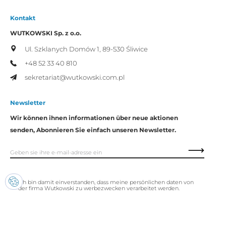
Kontakt
WUTKOWSKI Sp. z o.o.
Ul. Szklanych Domów 1,
89-530 Śliwice
+48 52 33 40 810
sekretariat@wutkowski.com.pl
Newsletter
Wir können ihnen informationen über neue aktionen
senden, Abonnieren Sie einfach unseren Newsletter.
Ich bin damit einverstanden, dass meine persönlichen daten von
der firma Wutkowski zu werbezwecken verarbeitet werden.
Copyright © Wutkowski. Alle Rechte vorbehalten.