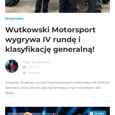
ŻYCIE FIRMY
Wutkowski Motorsport
wygrywa IV rundę i
klasyfikację generalną!
Olga Szydłowska
2023-10-17
Udostępnij
Czwarta, finałowa runda Przeprawowych Mistrzostw H6 PMO w
Jeleniej Górze zakończyła się fantastycznym wynikiem dla
ekipy...
SPORT