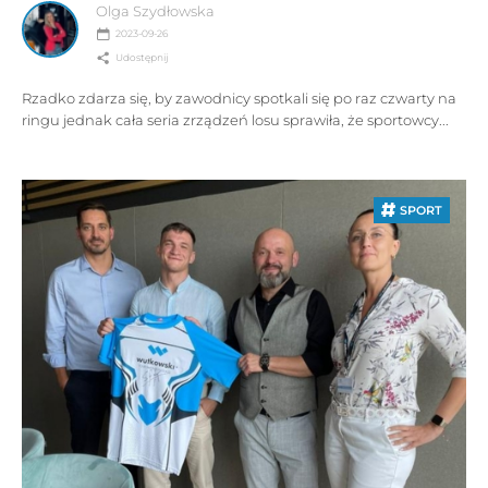
Olga Szydłowska
2023-09-26
Udostępnij
Rzadko zdarza się, by zawodnicy spotkali się po raz czwarty na
ringu jednak cała seria zrządzeń losu sprawiła, że sportowcy...
SPORT