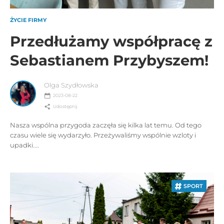
ŻYCIE FIRMY
Przedłużamy współpracę z
Sebastianem Przybyszem!
Olga Szydłowska
2023-08-22
Udostępnij
Nasza wspólna przygoda zaczęła się kilka lat temu. Od tego
czasu wiele się wydarzyło. Przeżywaliśmy wspólnie wzloty i
upadki....
SPORT