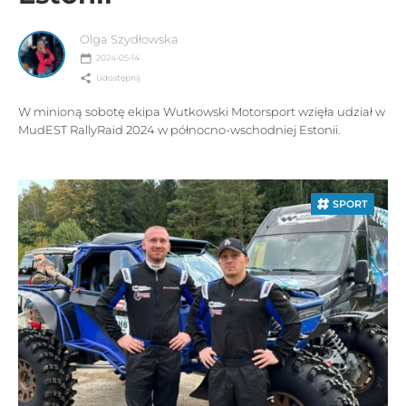
Olga Szydłowska
2024-05-14
Udostępnij
W minioną sobotę ekipa Wutkowski Motorsport wzięła udział w
MudEST RallyRaid 2024 w północno-wschodniej Estonii.
SPORT