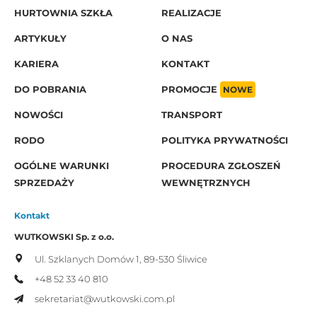
HURTOWNIA SZKŁA
REALIZACJE
ARTYKUŁY
O NAS
KARIERA
KONTAKT
DO POBRANIA
PROMOCJE
NOWE
NOWOŚCI
TRANSPORT
RODO
POLITYKA PRYWATNOŚCI
OGÓLNE WARUNKI
PROCEDURA ZGŁOSZEŃ
SPRZEDAŻY
WEWNĘTRZNYCH
Kontakt
WUTKOWSKI Sp. z o.o.
Ul. Szklanych Domów 1,
89-530 Śliwice
+48 52 33 40 810
sekretariat@wutkowski.com.pl