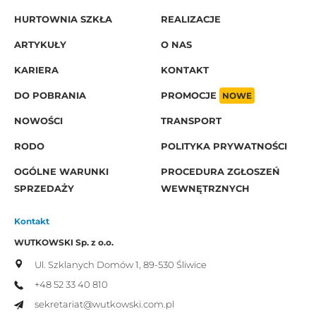
HURTOWNIA SZKŁA
REALIZACJE
ARTYKUŁY
O NAS
KARIERA
KONTAKT
DO POBRANIA
PROMOCJE
NOWE
NOWOŚCI
TRANSPORT
RODO
POLITYKA PRYWATNOŚCI
OGÓLNE WARUNKI
PROCEDURA ZGŁOSZEŃ
SPRZEDAŻY
WEWNĘTRZNYCH
Kontakt
WUTKOWSKI Sp. z o.o.
Ul. Szklanych Domów 1,
89-530 Śliwice
+48 52 33 40 810
sekretariat@wutkowski.com.pl