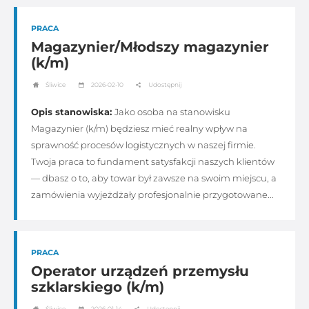
PRACA
Magazynier/Młodszy magazynier
(k/m)
Śliwice
2026-02-10
Udostępnij
Opis stanowiska:
Jako osoba na stanowisku
Magazynier (k/m) będziesz mieć realny wpływ na
sprawność procesów logistycznych w naszej firmie.
Twoja praca to fundament satysfakcji naszych klientów
— dbasz o to, aby towar był zawsze na swoim miejscu, a
zamówienia wyjeżdżały profesjonalnie przygotowane...
PRACA
Operator urządzeń przemysłu
szklarskiego (k/m)
Śliwice
2026-01-14
Udostępnij