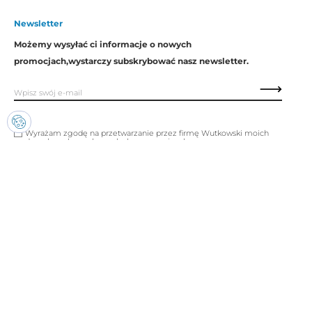
Newsletter
Możemy wysyłać ci informacje o nowych
promocjach,
wystarczy subskrybować nasz newsletter.
Wyrażam zgodę na przetwarzanie przez firmę Wutkowski moich
danych osobowych w celach promocyjnych.
Copyright © Wutkowski. Wszystkie prawa zastrzeżone.
Realizacja:
Imset.it