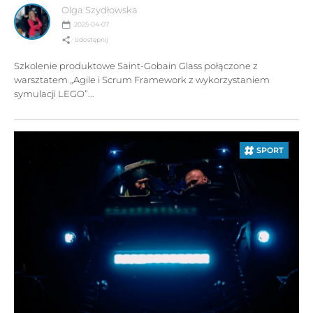
Olga Szydłowska
2025-04-07
Udostępnij
Szkolenie produktowe Saint-Gobain Glass połączone z
warsztatem „Agile i Scrum Framework z wykorzystaniem
symulacji LEGO”...
SPORT