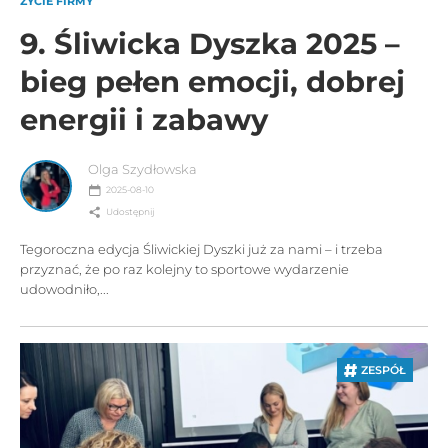
ŻYCIE FIRMY
9. Śliwicka Dyszka 2025 –
bieg pełen emocji, dobrej
energii i zabawy
Olga Szydłowska
2025-08-10
Udostępnij
Tegoroczna edycja Śliwickiej Dyszki już za nami – i trzeba
przyznać, że po raz kolejny to sportowe wydarzenie
udowodniło,...
ZESPÓŁ