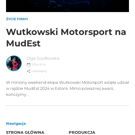
ŻYCIE FIRMY
Wutkowski Motorsport na
MudEst
Olga Szydłowska
2024-10-14
Udostępnij
W miniony weekend ekipa Wutkowski Motorsport wzięła udział
w rajdzie MudEst 2024 w Estonii. Mimo poważnej awarii,
kończymy...
Nawigacja
STRONA GŁÓWNA
PRODUKCJA