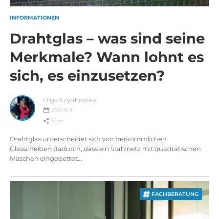
INFORMATIONEN
Drahtglas – was sind seine
Merkmale? Wann lohnt es
sich, es einzusetzen?
Olga Szydłowska
2022-10-11
teilen
Drahtglas unterscheidet sich von herkömmlichen
Glasscheiben dadurch, dass ein Stahlnetz mit quadratischen
Maschen eingebettet...
FACHBERATUNG