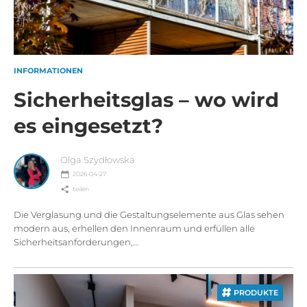
INFORMATIONEN
Sicherheitsglas – wo wird
es eingesetzt?
Olga Szydłowska
2026-04-27
teilen
Die Verglasung und die Gestaltungselemente aus Glas sehen
modern aus, erhellen den Innenraum und erfüllen alle
Sicherheitsanforderungen,...
PRODUKTE