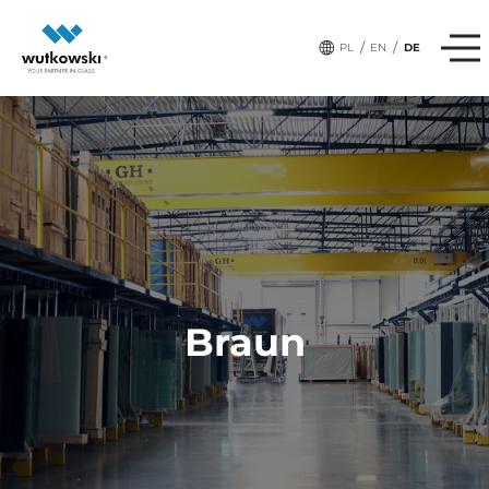
/
/
PL
EN
DE
Braun