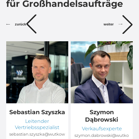
für Großhandelsaufträge
zurück
weiter
Sebastian Szyszka
Szymon
Dąbrowski
Leitender
Vertriebsspezialist
Verkaufsexperte
sebastian.szyszka@wutkow
o
szymon.dabrowski@wutko