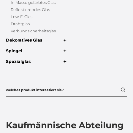
In Masse gefärbtes Glas
Reflektierendes Glas
Low-E-Glas
Drahtglas
Verbundsicherheitsglas
+
Dekoratives Glas
+
Spiegel
+
Spezialglas
Kaufmännische Abteilung