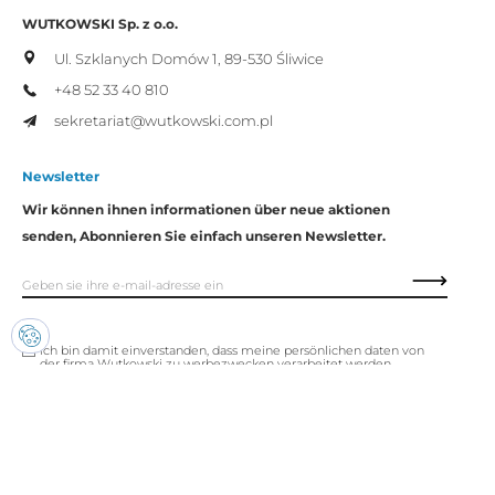
WUTKOWSKI Sp. z o.o.
Ul. Szklanych Domów 1,
89-530 Śliwice
+48 52 33 40 810
sekretariat@wutkowski.com.pl
Newsletter
Wir können ihnen informationen über neue aktionen
senden, Abonnieren Sie einfach unseren Newsletter.
Ich bin damit einverstanden, dass meine persönlichen daten von
der firma Wutkowski zu werbezwecken verarbeitet werden.
Copyright © Wutkowski. Alle Rechte vorbehalten.
Realisierung:
Imset.it