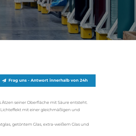
Frag uns - Antwort innerhalb von 24h
das Ätzen seiner Oberfläche mit Säure entsteht.
er Lichteffekt mit einer gleichmäßigen und
loatglas, getöntem Glas, extra-weißem Glas und