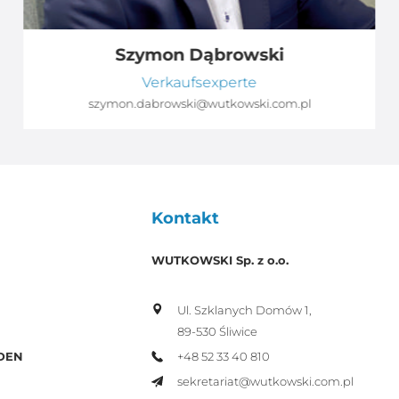
Szymon Dąbrowski
Verkaufsexperte
szymon.dabrowski@wutkowski.com.pl
Kontakt
WUTKOWSKI Sp. z o.o.
Ul. Szklanych Domów 1,
89-530 Śliwice
+48 52 33 40 810
DEN
sekretariat@wutkowski.com.pl