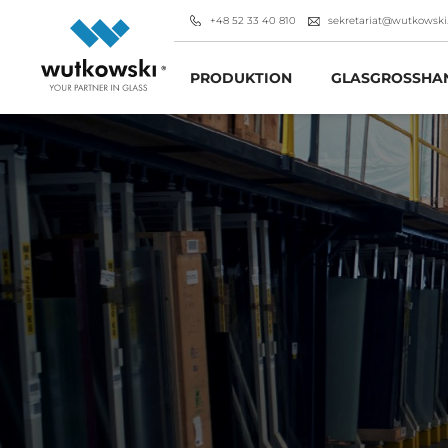
+48 52 33 40 810
sekretariat@wutkowski
PRODUKTION
GLASGROSSHAN