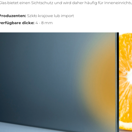
Glas bietet einen Sichtschutz und wird daher häufig für Inneneinric
Produzenten:
Szkło krajowe lub import
verfügbare dicke:
4 - 8 mm