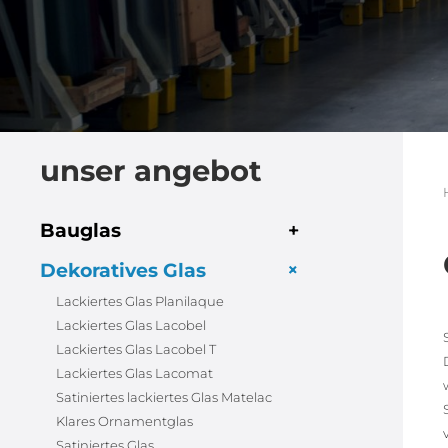
unser angebot
Bauglas
+
+
Dekoratives Glas
Lackiertes Glas Planilaque
Lackiertes Glas Lacobel
Lackiertes Glas Lacobel T
Lackiertes Glas Lacomat
Satiniertes lackiertes Glas Matelac
Klares Ornamentglas
Satiniertes Glas