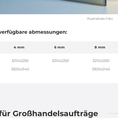
Illustratives Foto
verfügbare abmessungen:
4 mm
6 mm
8 mm
3210x2250
3210x2250
3210x2250
3300x2140
3300x2140
für Großhandelsaufträge