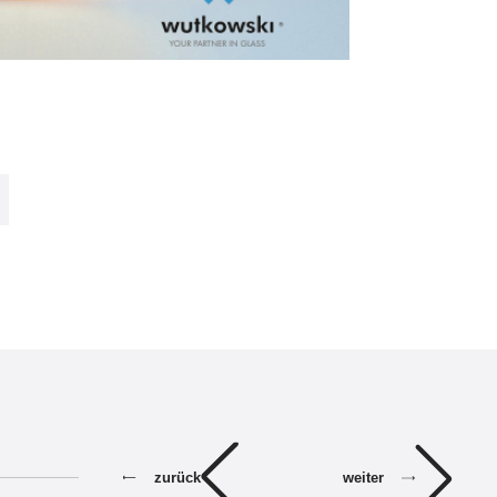
weiter
zurück