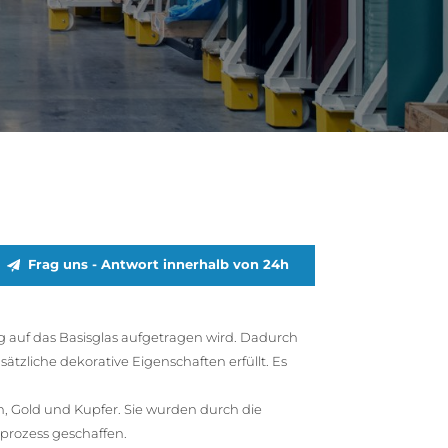
Frag uns - Antwort innerhalb von 24h
ng auf das Basisglas aufgetragen wird. Dadurch
tzliche dekorative Eigenschaften erfüllt. Es
n, Gold und Kupfer. Sie wurden durch die
prozess geschaffen.