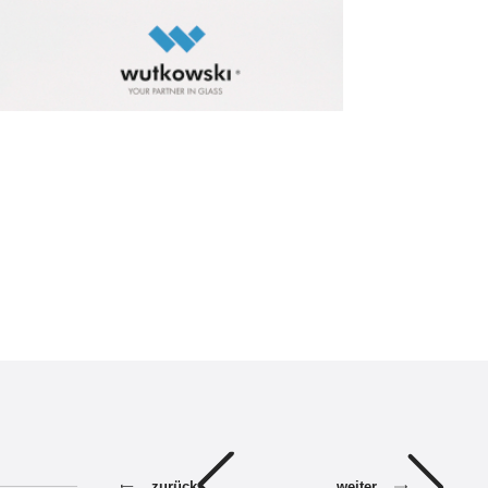
weiter
zurück