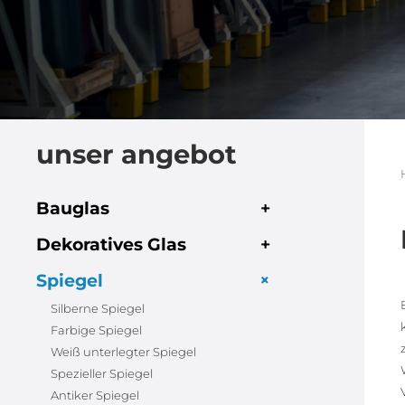
unser angebot
Bauglas
+
Dekoratives Glas
+
+
Spiegel
Silberne Spiegel
Farbige Spiegel
Weiß unterlegter Spiegel
Spezieller Spiegel
Antiker Spiegel