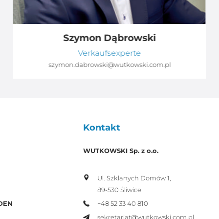
Szymon Dąbrowski
Verkaufsexperte
szymon.dabrowski@wutkowski.com.pl
Kontakt
WUTKOWSKI Sp. z o.o.
Ul. Szklanych Domów 1,
89-530 Śliwice
+48 52 33 40 810
DEN
sekretariat@wutkowski.com.pl