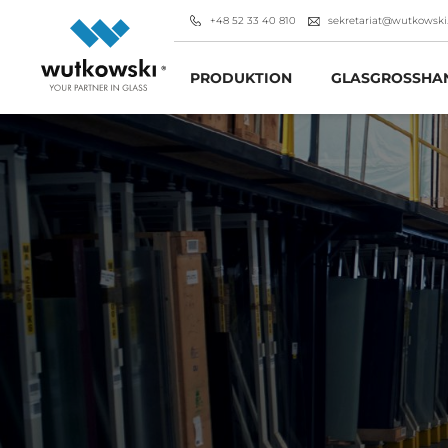
+48 52 33 40 810
sekretariat@wutkowski
PRODUKTION
GLASGROSSHAN