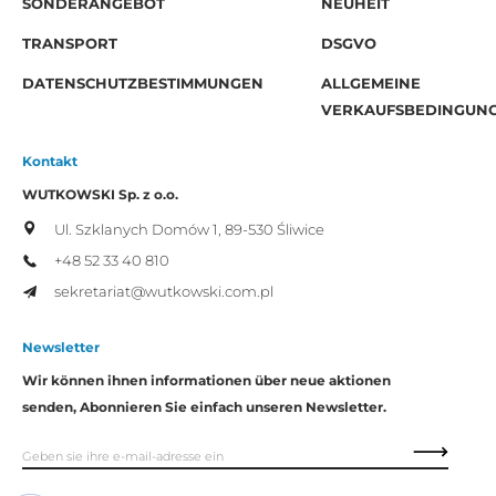
SONDERANGEBOT
NEUHEIT
TRANSPORT
DSGVO
DATENSCHUTZBESTIMMUNGEN
ALLGEMEINE
VERKAUFSBEDINGUN
Kontakt
WUTKOWSKI Sp. z o.o.
Ul. Szklanych Domów 1,
89-530 Śliwice
+48 52 33 40 810
sekretariat@wutkowski.com.pl
Newsletter
Wir können ihnen informationen über neue aktionen
senden, Abonnieren Sie einfach unseren Newsletter.