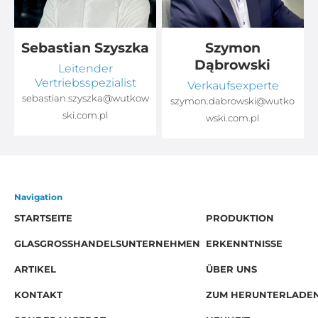
Sebastian Szyszka
Szymon
Dąbrowski
Leitender
Vertriebsspezialist
Verkaufsexperte
sebastian.szyszka@wutkow
o
szymon.dabrowski@wutko
ski.com.pl
wski.com.pl
Navigation
STARTSEITE
PRODUKTION
GLASGROSSHANDELSUNTERNEHMEN
ERKENNTNISSE
ARTIKEL
ÜBER UNS
KONTAKT
ZUM HERUNTERLADE