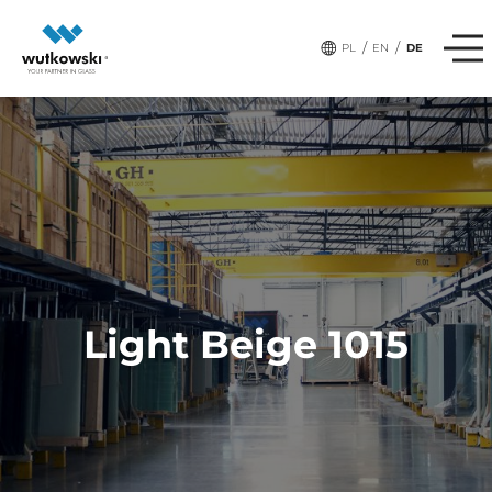
/
/
PL
EN
DE
Light Beige 1015