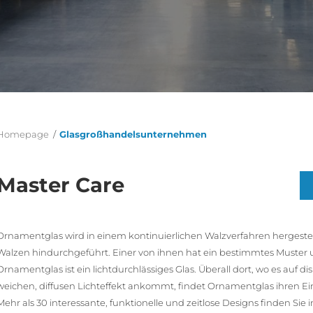
Homepage
/
Glasgroßhandelsunternehmen
Master Care
Ornamentglas wird in einem kontinuierlichen Walzverfahren hergestell
Walzen hindurchgeführt. Einer von ihnen hat ein bestimmtes Muster un
Ornamentglas ist ein lichtdurchlässiges Glas. Überall dort, wo es auf 
weichen, diffusen Lichteffekt ankommt, findet Ornamentglas ihren Ei
Mehr als 30 interessante, funktionelle und zeitlose Designs finden Sie