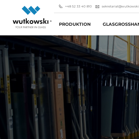
+48 52 33 40 810
sekretariat@wutkowski
PRODUKTION
GLASGROSSHAN