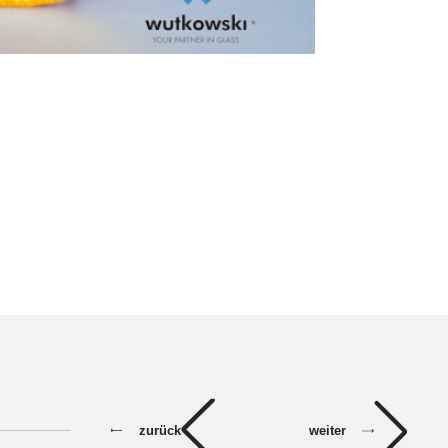
weiter
zurück