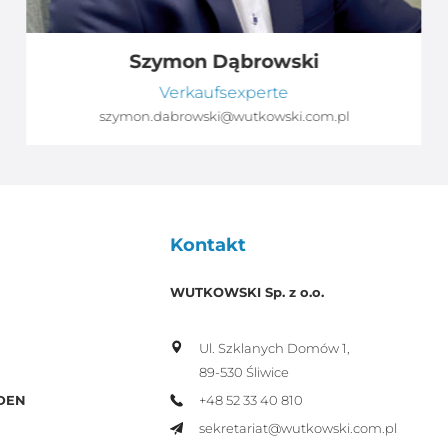
Szymon Dąbrowski
Verkaufsexperte
szymon.dabrowski@wutkowski.com.pl
Kontakt
WUTKOWSKI Sp. z o.o.
Ul. Szklanych Domów 1,
89-530 Śliwice
+48 52 33 40 810
DEN
sekretariat@wutkowski.com.pl