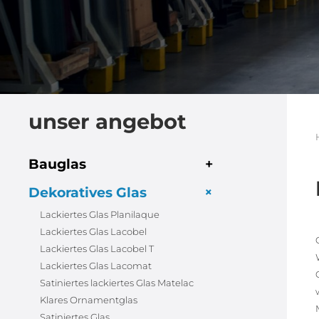
unser angebot
Bauglas
+
+
Dekoratives Glas
Lackiertes Glas Planilaque
Lackiertes Glas Lacobel
Lackiertes Glas Lacobel T
Lackiertes Glas Lacomat
Satiniertes lackiertes Glas Matelac
Klares Ornamentglas
Satiniertes Glas