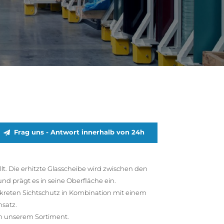
Frag uns - Antwort innerhalb von 24h
t. Die erhitzte Glasscheibe wird zwischen den
d prägt es in seine Oberfläche ein.
diskreten Sichtschutz in Kombination mit einem
nsatz.
 in unserem Sortiment.