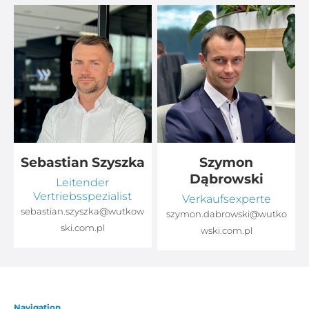
Sebastian Szyszka
Szymon
Dąbrowski
Leitender
Vertriebsspezialist
Verkaufsexperte
sebastian.szyszka@wutkow
o
szymon.dabrowski@wutko
ski.com.pl
wski.com.pl
Navigation