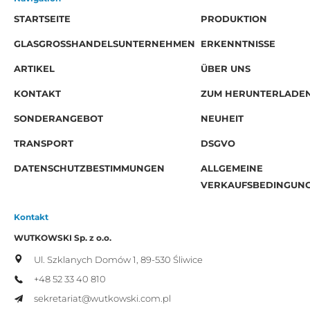
STARTSEITE
PRODUKTION
GLASGROSSHANDELSUNTERNEHMEN
ERKENNTNISSE
ARTIKEL
ÜBER UNS
KONTAKT
ZUM HERUNTERLADE
SONDERANGEBOT
NEUHEIT
TRANSPORT
DSGVO
DATENSCHUTZBESTIMMUNGEN
ALLGEMEINE
VERKAUFSBEDINGUN
Kontakt
WUTKOWSKI Sp. z o.o.
Ul. Szklanych Domów 1,
89-530 Śliwice
+48 52 33 40 810
sekretariat@wutkowski.com.pl