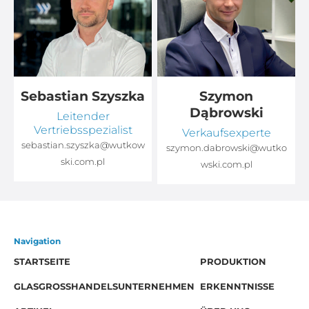
Sebastian Szyszka
Szymon
Dąbrowski
Leitender
Vertriebsspezialist
Verkaufsexperte
sebastian.szyszka@wutkow
o
szymon.dabrowski@wutko
ski.com.pl
wski.com.pl
Navigation
STARTSEITE
PRODUKTION
GLASGROSSHANDELSUNTERNEHMEN
ERKENNTNISSE