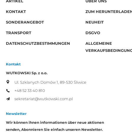
ARTIKEL
ÜBER UNS
KONTAKT
ZUM HERUNTERLADE
SONDERANGEBOT
NEUHEIT
TRANSPORT
DSGVO
DATENSCHUTZBESTIMMUNGEN
ALLGEMEINE
VERKAUFSBEDINGUN
Kontakt
WUTKOWSKI Sp. z o.o.
Ul. Szklanych Domów 1,
89-530 Śliwice
+48 52 33 40 810
sekretariat@wutkowski.com.pl
Newsletter
Wir können ihnen informationen über neue aktionen
senden, Abonnieren Sie einfach unseren Newsletter.