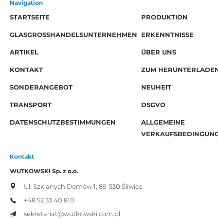
Navigation
STARTSEITE
PRODUKTION
GLASGROSSHANDELSUNTERNEHMEN
ERKENNTNISSE
ARTIKEL
ÜBER UNS
KONTAKT
ZUM HERUNTERLADE
SONDERANGEBOT
NEUHEIT
TRANSPORT
DSGVO
DATENSCHUTZBESTIMMUNGEN
ALLGEMEINE
VERKAUFSBEDINGUN
Kontakt
WUTKOWSKI Sp. z o.o.
Ul. Szklanych Domów 1,
89-530 Śliwice
+48 52 33 40 810
sekretariat@wutkowski.com.pl