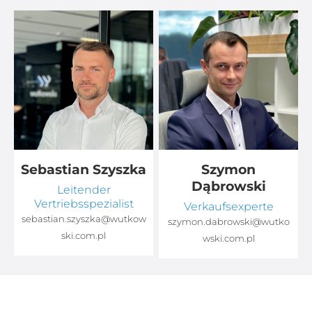
Sebastian Szyszka
Szymon
Dąbrowski
Leitender
Vertriebsspezialist
Verkaufsexperte
sebastian.szyszka@wutkow
o
szymon.dabrowski@wutko
ski.com.pl
wski.com.pl