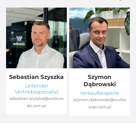
Sebastian Szyszka
Szymon
Dąbrowski
Leitender
Vertriebsspezialist
Verkaufsexperte
sebastian.szyszka@wutkow
o
szymon.dabrowski@wutko
ski.com.pl
wski.com.pl