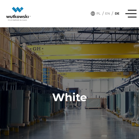
/
/
PL
EN
DE
White