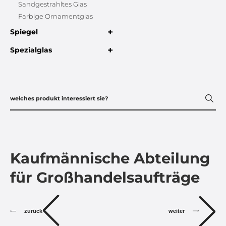
Sandgestrahltes Glas
Farbige Ornamentglas
+
Spiegel
+
Spezialglas
Kaufmännische Abteilung
für Großhandelsaufträge
zurück
weiter