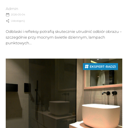
Admin
2026-05-04
Udostępnij
Odblaski i refleksy potrafią skutecznie utrudnić odbiór obrazu –
szczególnie przy mocnym świetle dziennym, lampach
punktowych...
EKSPERT-RADZI