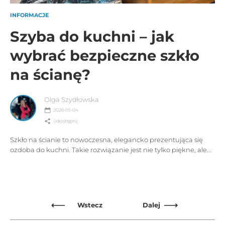
INFORMACJE
Szyba do kuchni – jak
wybrać bezpieczne szkło
na ścianę?
Olga Szydłowska
2026-05-04
Udostępnij
Szkło na ścianie to nowoczesna, elegancko prezentująca się
ozdoba do kuchni. Takie rozwiązanie jest nie tylko piękne, ale...
Wstecz
Dalej