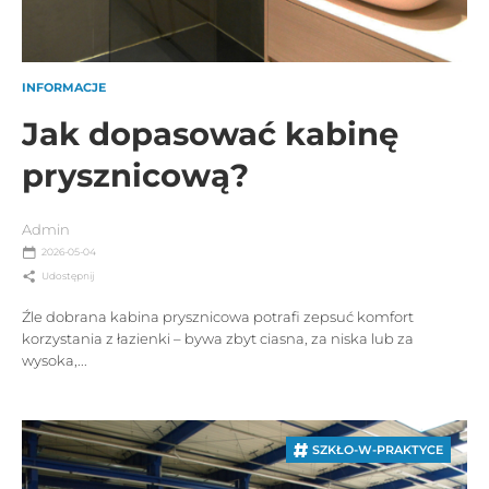
INFORMACJE
Jak dopasować kabinę
prysznicową?
Admin
2026-05-04
Udostępnij
Źle dobrana kabina prysznicowa potrafi zepsuć komfort
korzystania z łazienki – bywa zbyt ciasna, za niska lub za
wysoka,...
SZKŁO-W-PRAKTYCE