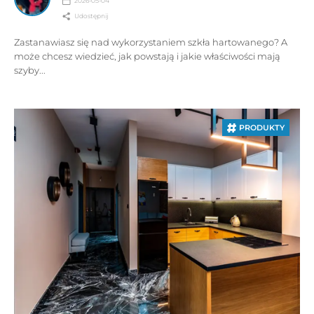
2026-05-04
Udostępnij
Zastanawiasz się nad wykorzystaniem szkła hartowanego? A
może chcesz wiedzieć, jak powstają i jakie właściwości mają
szyby...
PRODUKTY