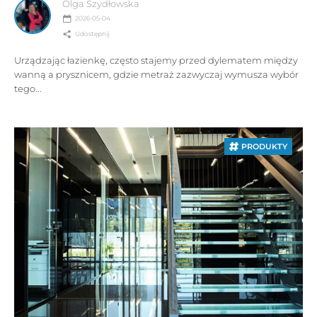
Olga Szydłowska
2026-05-04
Udostępnij
Urządzając łazienkę, często stajemy przed dylematem między
wanną a prysznicem, gdzie metraż zazwyczaj wymusza wybór
tego...
PRODUKTY