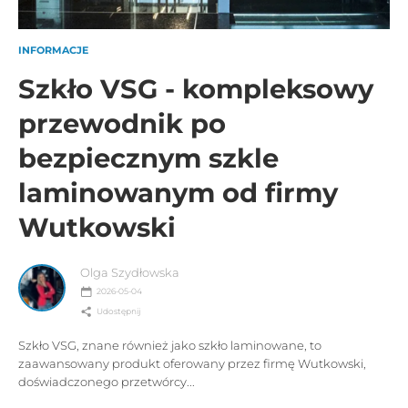
INFORMACJE
Szkło VSG - kompleksowy
przewodnik po
bezpiecznym szkle
laminowanym od firmy
Wutkowski
Olga Szydłowska
2026-05-04
Udostępnij
Szkło VSG, znane również jako szkło laminowane, to
zaawansowany produkt oferowany przez firmę Wutkowski,
doświadczonego przetwórcy...