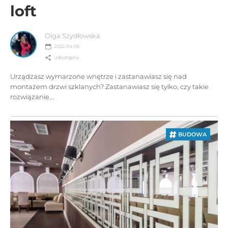
loft
Olga Szydłowska
2022-04-06
Udostępnij
Urządzasz wymarzone wnętrze i zastanawiasz się nad
montażem drzwi szklanych? Zastanawiasz się tylko, czy takie
rozwiązanie...
BUDOWA