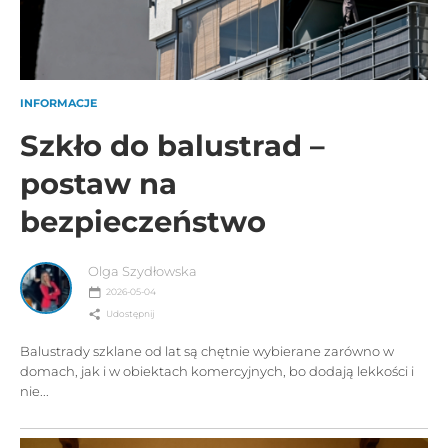
INFORMACJE
Szkło do balustrad –
postaw na
bezpieczeństwo
Olga Szydłowska
2026-05-04
Udostępnij
Balustrady szklane od lat są chętnie wybierane zarówno w
domach, jak i w obiektach komercyjnych, bo dodają lekkości i
nie...