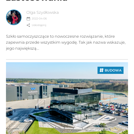
Olga Szydłowska
2022-04-06
Udostępnij
Szkło samoczyszczące to nowoczesne rozwiązanie, które
zapewnia przede wszystkim wygodę. Tak jak nazwa wskazuje,
jego największą...
BUDOWA