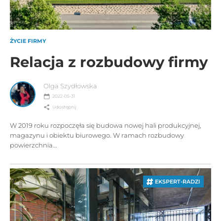
ŻYCIE FIRMY
Relacja z rozbudowy firmy
Olga Szydłowska
2022-05-31
Udostępnij
W 2019 roku rozpoczęła się budowa nowej hali produkcyjnej,
magazynu i obiektu biurowego. W ramach rozbudowy
powierzchnia...
EKSPERT-RADZI