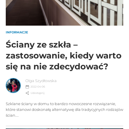
INFORMACJE
Ściany ze szkła –
zastosowanie, kiedy warto
się na nie zdecydować?
Olga Szydłowska
2022-04-06
Udostępnij
Szklane ściany w domu to bardzo nowoczesne rozwiązanie,
które stanowi doskonałą alternatywę dla tradycyjnych rodzajów
ścian....