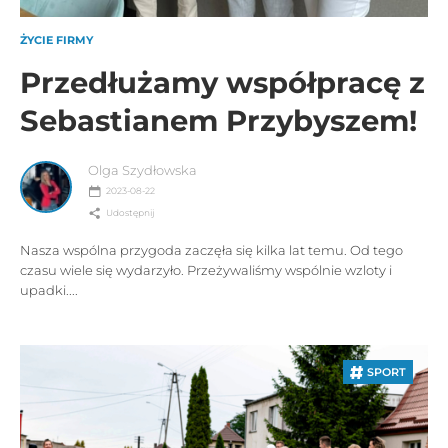
ŻYCIE FIRMY
Przedłużamy współpracę z
Sebastianem Przybyszem!
Olga Szydłowska
2023-08-22
Udostępnij
Nasza wspólna przygoda zaczęła się kilka lat temu. Od tego
czasu wiele się wydarzyło. Przeżywaliśmy wspólnie wzloty i
upadki....
SPORT