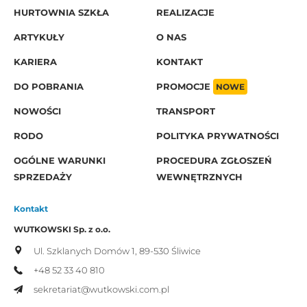
HURTOWNIA SZKŁA
REALIZACJE
ARTYKUŁY
O NAS
KARIERA
KONTAKT
DO POBRANIA
PROMOCJE
NOWE
NOWOŚCI
TRANSPORT
RODO
POLITYKA PRYWATNOŚCI
OGÓLNE WARUNKI
PROCEDURA ZGŁOSZEŃ
SPRZEDAŻY
WEWNĘTRZNYCH
Kontakt
WUTKOWSKI Sp. z o.o.
Ul. Szklanych Domów 1,
89-530 Śliwice
+48 52 33 40 810
sekretariat@wutkowski.com.pl