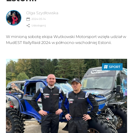
Olga Szydłowska
2024-05-14
Udostępnij
W minioną sobotę ekipa Wutkowski Motorsport wzięła udział w
MudEST RallyRaid 2024 w północno-wschodniej Estonii.
SPORT