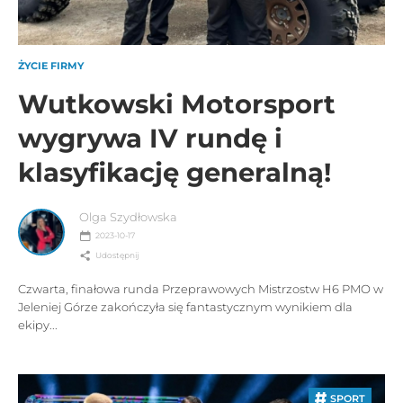
ŻYCIE FIRMY
Wutkowski Motorsport
wygrywa IV rundę i
klasyfikację generalną!
Olga Szydłowska
2023-10-17
Udostępnij
Czwarta, finałowa runda Przeprawowych Mistrzostw H6 PMO w
Jeleniej Górze zakończyła się fantastycznym wynikiem dla
ekipy...
SPORT