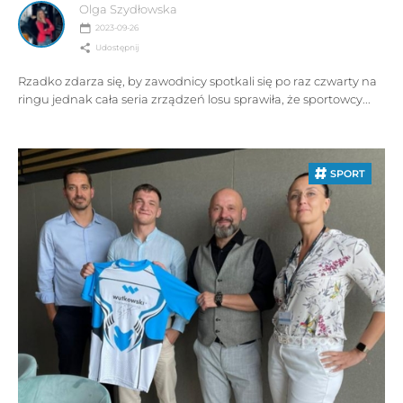
Olga Szydłowska
2023-09-26
Udostępnij
Rzadko zdarza się, by zawodnicy spotkali się po raz czwarty na
ringu jednak cała seria zrządzeń losu sprawiła, że sportowcy...
SPORT