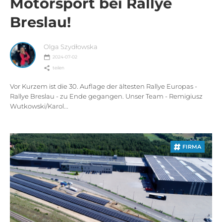
Motorsport bei Rallye
Breslau!
Olga Szydłowska
2024-07-02
teilen
Vor Kurzem ist die 30. Auflage der ältesten Rallye Europas -
Rallye Breslau - zu Ende gegangen. Unser Team - Remigiusz
Wutkowski/Karol...
FIRMA