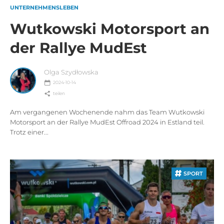
UNTERNEHMENSLEBEN
Wutkowski Motorsport an
der Rallye MudEst
Olga Szydłowska
2024-10-14
teilen
Am vergangenen Wochenende nahm das Team Wutkowski
Motorsport an der Rallye MudEst Offroad 2024 in Estland teil.
Trotz einer...
SPORT