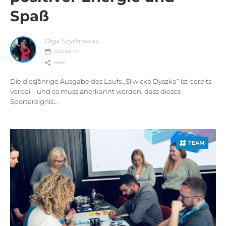
Spaß
Olga Szydłowska
2025-08-10
teilen
Die diesjährige Ausgabe des Laufs „Śliwicka Dyszka” ist bereits
vorbei – und es muss anerkannt werden, dass dieses
Sportereignis...
TEAM