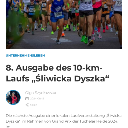
UNTERNEHMENSLEBEN
8. Ausgabe des 10-km-
Laufs „Śliwicka Dyszka“
Olga Szydłowska
2024-08-12
teilen
Die nächste Ausgabe einer lokalen Laufveranstaltung „Śliwicka
Dyszka“ im Rahmen von Grand Prix der Tucheler Heide 2024,
ist...