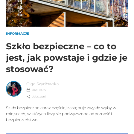
INFORMACJE
Szkło bezpieczne – co to
jest, jak powstaje i gdzie je
stosować?
Olga Szydłowska
2026-04-27
Udostępnij
Szkło bezpieczne coraz częściej zastępuje zwykłe szyby w
miejscach, w których liczy się podwyższona odporność i
bezpieczeństwo...