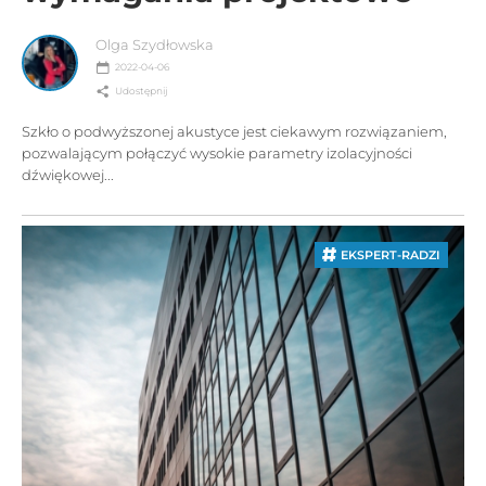
Olga Szydłowska
2022-04-06
Udostępnij
Szkło o podwyższonej akustyce jest ciekawym rozwiązaniem,
pozwalającym połączyć wysokie parametry izolacyjności
dźwiękowej...
EKSPERT-RADZI