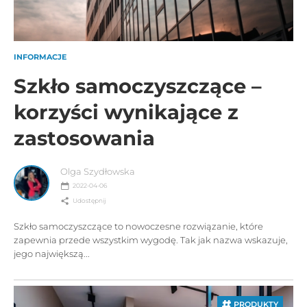
INFORMACJE
Szkło samoczyszczące –
korzyści wynikające z
zastosowania
Olga Szydłowska
2022-04-06
Udostępnij
Szkło samoczyszczące to nowoczesne rozwiązanie, które
zapewnia przede wszystkim wygodę. Tak jak nazwa wskazuje,
jego największą...
PRODUKTY