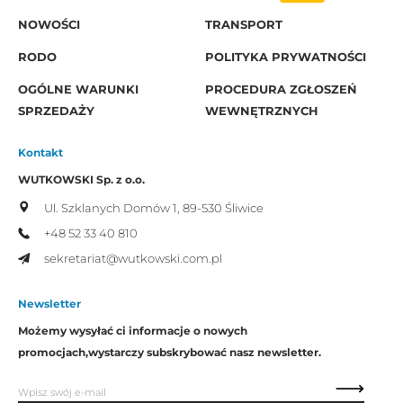
NOWOŚCI
TRANSPORT
RODO
POLITYKA PRYWATNOŚCI
OGÓLNE WARUNKI
PROCEDURA ZGŁOSZEŃ
SPRZEDAŻY
WEWNĘTRZNYCH
Kontakt
WUTKOWSKI Sp. z o.o.
Ul. Szklanych Domów 1,
89-530 Śliwice
+48 52 33 40 810
sekretariat@wutkowski.com.pl
Newsletter
Możemy wysyłać ci informacje o nowych
promocjach,
wystarczy subskrybować nasz newsletter.