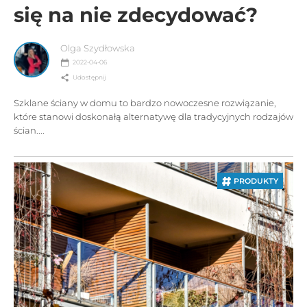
się na nie zdecydować?
Olga Szydłowska
2022-04-06
Udostępnij
Szklane ściany w domu to bardzo nowoczesne rozwiązanie,
które stanowi doskonałą alternatywę dla tradycyjnych rodzajów
ścian....
PRODUKTY