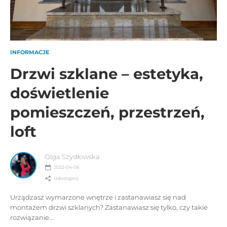
INFORMACJE
Drzwi szklane – estetyka,
doświetlenie
pomieszczeń, przestrzeń,
loft
Olga Szydłowska
2022-04-06
Udostępnij
Urządzasz wymarzone wnętrze i zastanawiasz się nad
montażem drzwi szklanych? Zastanawiasz się tylko, czy takie
rozwiązanie...