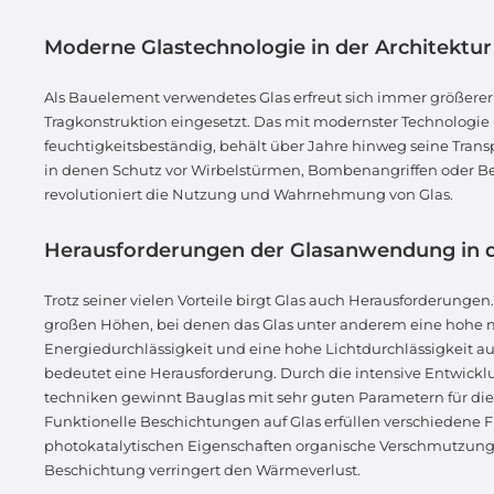
Moderne Glastechnologie in der Architektur
Als Bauelement verwendetes Glas erfreut sich immer größere
Tragkonstruktion eingesetzt. Das mit modernster Technologie
feuchtigkeitsbeständig, behält über Jahre hinweg seine Tran
in denen Schutz vor Wirbelstürmen, Bombenangriffen oder Besc
revolutioniert die Nutzung und Wahrnehmung von Glas.
Herausforderungen der Glasanwendung in d
Trotz seiner vielen Vorteile birgt Glas auch Herausforderunge
großen Höhen, bei denen das Glas unter anderem eine hohe me
Energiedurchlässigkeit und eine hohe Lichtdurchlässigkeit a
bedeutet eine Herausforderung. Durch die intensive Entwick
techniken gewinnt Bauglas mit sehr guten Parametern für d
Funktionelle Beschichtungen auf Glas erfüllen verschiedene F
photokatalytischen Eigenschaften organische Verschmutzung
Beschichtung verringert den Wärmeverlust.