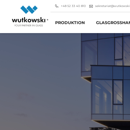
+48 52 33 40 810
sekretariat@wutkowski
PRODUKTION
GLASGROSSHAN