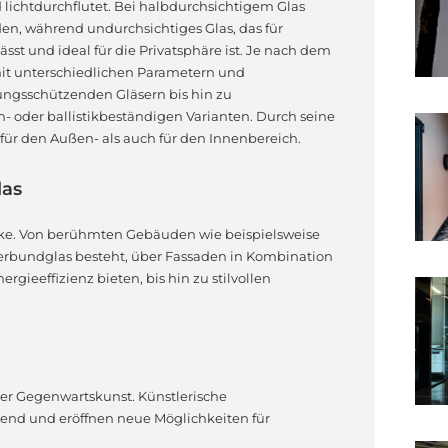
lichtdurchflutet. Bei halbdurchsichtigem Glas
n, während undurchsichtiges Glas, das für
st und ideal für die Privatsphäre ist. Je nach dem
mit unterschiedlichen Parametern und
tzungsschützenden Gläsern bis hin zu
 oder ballistikbeständigen Varianten. Durch seine
 für den Außen- als auch für den Innenbereich.
las
rke. Von berühmten Gebäuden wie beispielsweise
rbundglas besteht, über Fassaden in Kombination
gieeffizienz bieten, bis hin zu stilvollen
der Gegenwartskunst. Künstlerische
erend und eröffnen neue Möglichkeiten für