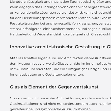
Lichtdurchlässigkeit und macht den Raum optisch größer und 
kann dagegen das Eindringen von Sonnenlicht begrenzt werde
unkonventionelle Lösungen verwendet wird, kein Licht durchläs
für den Herstellungsprozess verwendeten Material wird Glas 
Festigkeitsgraden bei uns hergestellt. Von klassischen, verle
strapazierfähigeren, einbruchhemmenden und sogar hurrikan-
Haltbarkeit und Widerstandsfähigkeit eignet sich Glas sowohl
Innovative architektonische Gestaltung in G
Mit Glas schaffen Ingenieure und Architekten wahre Kunstwe
dem Museum Louvre, wo die Glaspyramide im Innenhof aus Ve
mit Aluminium oder Stahl, die ein einzigartiges Design und Ener
Innenausbauten und Gestaltungselementen.
Glas als Element der Gegenwartskunst
Glas kommt nicht nur in der Architektur vor, sondern auch in 
Glasinstallationen sind nicht nur schön, sondern auch inspiri
gestalterische und symbolische Ausdrucksformen.