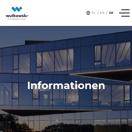
,
,
,
# tags:
PRODUKTE
BAU
FACHBERATUNG
DESIGN
/
/
PL
EN
DE
Informationen