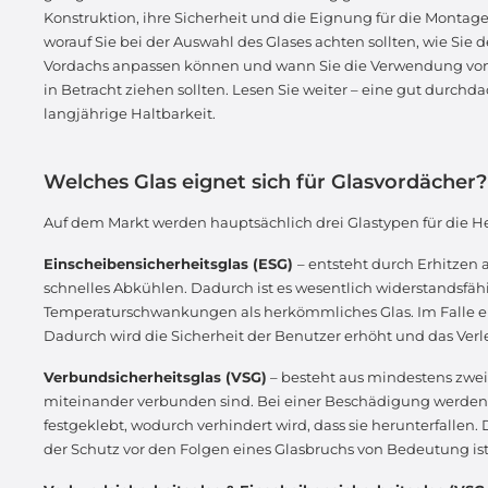
Konstruktion, ihre Sicherheit und die Eignung für die Montag
worauf Sie bei der Auswahl des Glases achten sollten, wie Sie
Vordachs anpassen können und wann Sie die Verwendung vo
in Betracht ziehen sollten. Lesen Sie weiter – eine gut durchd
langjährige Haltbarkeit.
Welches Glas eignet sich für Glasvordächer
Auf dem Markt werden hauptsächlich drei Glastypen für die H
Einscheibensicherheitsglas (ESG)
– entsteht durch Erhitzen
schnelles Abkühlen. Dadurch ist es wesentlich widerstands
Temperaturschwankungen als herkömmliches Glas. Im Falle eines
Dadurch wird die Sicherheit der Benutzer erhöht und das Verl
Verbundsicherheitsglas (VSG)
– besteht aus mindestens zwei
miteinander verbunden sind. Bei einer Beschädigung werden d
festgeklebt, wodurch verhindert wird, dass sie herunterfallen
der Schutz vor den Folgen eines Glasbruchs von Bedeutung ist