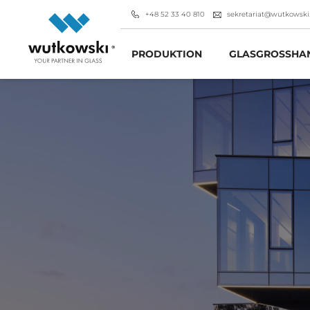
+48 52 33 40 810
sekretariat@wutkowski
PRODUKTION
GLASGROSSHAN