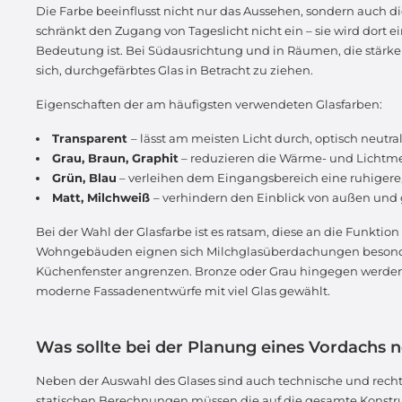
Die Farbe beeinflusst nicht nur das Aussehen, sondern auch d
schränkt den Zugang von Tageslicht nicht ein – sie wird dort 
Bedeutung ist. Bei Südausrichtung und in Räumen, die stärke
sich, durchgefärbtes Glas in Betracht zu ziehen.
Eigenschaften der am häufigsten verwendeten Glasfarben:
Transparent
– lässt am meisten Licht durch, optisch neutral
Grau, Braun, Graphit
– reduzieren die Wärme- und Lichtm
Grün, Blau
– verleihen dem Eingangsbereich eine ruhigere
Matt, Milchweiß
– verhindern den Einblick von außen und 
Bei der Wahl der Glasfarbe ist es ratsam, diese an die Funkti
Wohngebäuden eignen sich Milchglasüberdachungen besonder
Küchenfenster angrenzen. Bronze oder Grau hingegen werden
moderne Fassadenentwürfe mit viel Glas gewählt.
Was sollte bei der Planung eines Vordachs 
Neben der Auswahl des Glases sind auch technische und recht
statischen Berechnungen müssen die auf die gesamte Konstruk