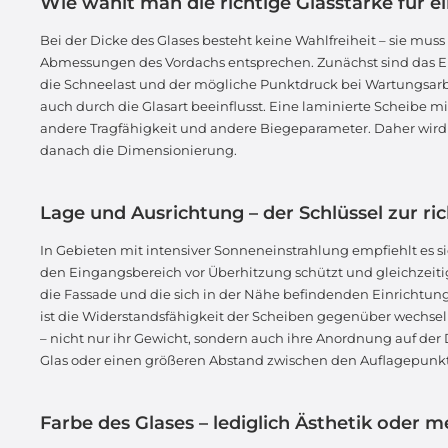
Wie wählt man die richtige Glasstärke für e
Bei der Dicke des Glases besteht keine Wahlfreiheit – sie mu
Abmessungen des Vordachs entsprechen. Zunächst sind das Ei
die Schneelast und der mögliche Punktdruck bei Wartungsarbe
auch durch die Glasart beeinflusst. Eine laminierte Scheibe m
andere Tragfähigkeit und andere Biegeparameter. Daher wird 
danach die Dimensionierung.
Lage und Ausrichtung – der Schlüssel zur ri
In Gebieten mit intensiver Sonneneinstrahlung empfiehlt es sic
den Eingangsbereich vor Überhitzung schützt und gleichzeit
die Fassade und die sich in der Nähe befindenden Einrichtun
ist die Widerstandsfähigkeit der Scheiben gegenüber wechs
– nicht nur ihr Gewicht, sondern auch ihre Anordnung auf de
Glas oder einen größeren Abstand zwischen den Auflagepunkt
Farbe des Glases – lediglich Ästhetik oder m