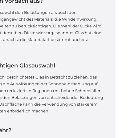
in Vordach aus?
ss sowohl den Belastungen als auch den
gengewicht des Materials, die Windeinwirkung,
iten zu berücksichtigen. Die Wahl der Dicke wird
it derselben Dicke wie vorgespanntes Glas hat eine
zunächst die Materialart bestimmt und erst
chtigen Glasauswahl
h, beschichtetes Glas in Betracht zu ziehen, das
ig die Auswirkungen der Sonneneinstrahlung auf
gen reduziert. In Regionen mit hohen Schneefällen
elnden Belastungen von entscheidender Bedeutung
r Dachfläche kann die Verwendung von stärkerem
en erforderlich machen.
ehr?