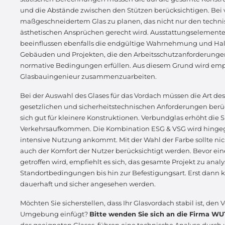
und die Abstände zwischen den Stützen berücksichtigen. Bei v
maßgeschneidertem Glas zu planen, das nicht nur den techn
ästhetischen Ansprüchen gerecht wird. Ausstattungselement
beeinflussen ebenfalls die endgültige Wahrnehmung und Halt
Gebäuden und Projekten, die den Arbeitsschutzanforderungen
normative Bedingungen erfüllen. Aus diesem Grund wird empf
Glasbauingenieur zusammenzuarbeiten.
Bei der Auswahl des Glases für das Vordach müssen die Art des
gesetzlichen und sicherheitstechnischen Anforderungen berüc
sich gut für kleinere Konstruktionen. Verbundglas erhöht die
Verkehrsaufkommen. Die Kombination ESG & VSG wird hingegen
intensive Nutzung ankommt. Mit der Wahl der Farbe sollte nic
auch der Komfort der Nutzer berücksichtigt werden. Bevor ei
getroffen wird, empfiehlt es sich, das gesamte Projekt zu an
Standortbedingungen bis hin zur Befestigungsart. Erst dann k
dauerhaft und sicher angesehen werden.
Möchten Sie sicherstellen, dass Ihr Glasvordach stabil ist, den
Umgebung einfügt?
Bitte wenden Sie sich an die Firma 