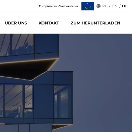
PL
/
EN
/
DE
,
Europäischer Glashersteller
# tags:
FACHBERATUNG
GLAS-IM-DESIGN
ÜBER UNS
KONTAKT
ZUM HERUNTERLADEN