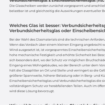
Verbundsicherheitsglas & Einscheibensicherheitsglas (VSG
Die Glasscheiben werden zunächst vorgespannt und anschließen
belastbar ist und gleichzeitig die Auswirkungen eventueller Br
Welches Glas ist besser: Verbundsicherheitsg
Verbundsicherheitsglas oder Einscheibensic
Bei der Wahl des Glasmaterials sind die technischen Anforde
Wenn das Vordach über einem kleinen Eingang angebracht w
Wind ausgesetzt ist, ist vorgespanntes Einscheibensicherheits
hohe mechanische Festigkeit und erhöhte Sicherheit bei Bes
sich besonders dort, wo der Schutz vor möglichen Bruchschäd
Eingang eines Wohngebäudes, wo der Bereich unter dem Vordac
hält die Glassplitter an Ort und Stelle und verringert so die Ge
größerer Spannweite, höherer Belastung oder in Berg- und Kü
Einscheibensicherheitsglas und Verbundsicherheitsglas die sin
vollständigem Schutz vor herabfallenden Teilen. Auch im öff
wird diese Lösung bevorzugt.