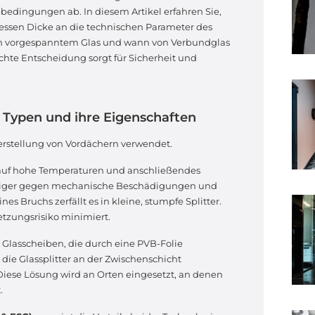
ebedingungen ab. In diesem Artikel erfahren Sie,
 dessen Dicke an die technischen Parameter des
n vorgespanntem Glas und wann von Verbundglas
achte Entscheidung sorgt für Sicherheit und
? Typen und ihre Eigenschaften
erstellung von Vordächern verwendet.
 auf hohe Temperaturen und anschließendes
fähiger gegen mechanische Beschädigungen und
 Bruchs zerfällt es in kleine, stumpfe Splitter.
etzungsrisiko minimiert.
 Glasscheiben, die durch eine PVB-Folie
ie Glassplitter an der Zwischenschicht
. Diese Lösung wird an Orten eingesetzt, an denen
.