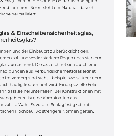
 & ESG)
– vereint die Vorteile beider Technologien.
d laminiert. So entsteht ein Material, das sehr
üche neutralisiert.
las & Einscheibensicherheitsglas,
herheitsglas?
rungen und der Einbauort zu berücksichtigen.
erden soll und weder starkem Regen noch starkem
glas ausreichend. Dieses zeichnet sich durch eine
chädigungen aus. Verbundsicherheitsglas eignet
en im Vordergrund steht – beispielsweise über dem
h häufig frequentiert wird. Eine spezielle Folie
fahr, dass sie herunterfallen. Bei Konstruktionen mit
stengebieten ist eine Kombination aus
nvollste Wahl. Es vereint Schlagfestigkeit mit
entlichen Hochbau, wo strengere Normen gelten,