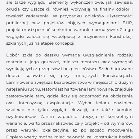
ale także wyglądu. Elementy wykończeniowe, jak zawiesia,
okucia czy uszczelki, również wpływają na finalny odbiór i
trwałość zadaszenia. W przypadku obiektów użyteczności
publicznej oraz projektów objętych wymaganiami BHP,
projekt musi spełniać konkretne warunki normatywne. Z tego
względu zaleca się współpracę z inżynierem konstrukcji
szklanych już na etapie koncepcji.
Dobór szkła do daszku wymaga uwzględnienia rodzaju
materiału, jego grubości, miejsca montażu oraz wymagań
wynikających z przepisów i bezpieczeństwa. Szkło hartowane
dobrze sprawdza się przy mniejszych konstrukcjach.
Laminowane zwiększa bezpieczeństwo w miejscach o dużym
natężeniu ruchu. Natomiast hartowane laminowane, znajduje
zastosowanie tam, gdzie liczy się odporność na obciążenia
oraz intensywną eksploatację. Wybór koloru powinien
wspierać nie tylko wygląd elewacji, ale także komfort
użytkowników. Zanim zapadnie decyzja o konkretnym
wariancie, warto przeanalizować cały projekt – od wymiarów,
przez warunki lokalizacyjne, aż po sposób mocowania.
Dopiero wtedy można mieć pewność, że konstrukcja będzie