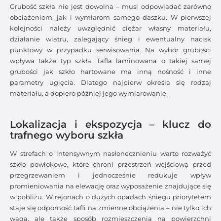
Grubość szkła nie jest dowolna – musi odpowiadać zarówno
obciążeniom, jak i wymiarom samego daszku. W pierwszej
kolejności należy uwzględnić ciężar własny materiału,
działanie wiatru, zalegający śnieg i ewentualny nacisk
punktowy w przypadku serwisowania. Na wybór grubości
wpływa także typ szkła. Tafla laminowana o takiej samej
grubości jak szkło hartowane ma inną nośność i inne
parametry ugięcia. Dlatego najpierw określa się rodzaj
materiału, a dopiero później jego wymiarowanie.
Lokalizacja i ekspozycja – klucz do
trafnego wyboru szkła
W strefach o intensywnym nasłonecznieniu warto rozważyć
szkło powłokowe, które chroni przestrzeń wejściową przed
przegrzewaniem i jednocześnie redukuje wpływ
promieniowania na elewację oraz wyposażenie znajdujące się
w pobliżu. W rejonach o dużych opadach śniegu priorytetem
staje się odporność tafli na zmienne obciążenia – nie tylko ich
waga, ale także sposób rozmieszczenia na powierzchni