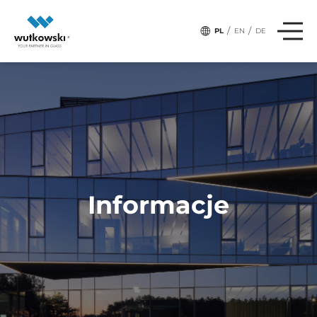
,
# Tagi:
EKSPERT-RADZI
SZKŁO-W-ARANŻACJI
/
/
PL
EN
DE
Informacje