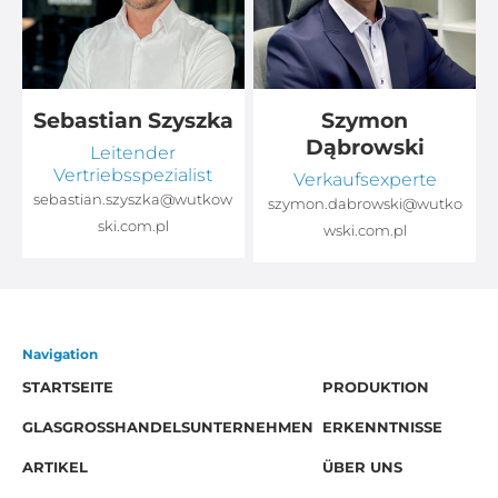
Sebastian Szyszka
Szymon
Dąbrowski
Leitender
Vertriebsspezialist
Verkaufsexperte
sebastian.szyszka@wutkow
o
szymon.dabrowski@wutko
ski.com.pl
wski.com.pl
Navigation
STARTSEITE
PRODUKTION
GLASGROSSHANDELSUNTERNEHMEN
ERKENNTNISSE
ARTIKEL
ÜBER UNS