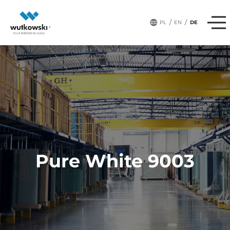
/
/
PL
EN
DE
Pure White 9003