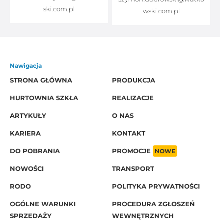
ski.com.pl
wski.com.pl
Nawigacja
STRONA GŁÓWNA
PRODUKCJA
HURTOWNIA SZKŁA
REALIZACJE
ARTYKUŁY
O NAS
KARIERA
KONTAKT
DO POBRANIA
PROMOCJE
NOWE
NOWOŚCI
TRANSPORT
RODO
POLITYKA PRYWATNOŚCI
OGÓLNE WARUNKI
PROCEDURA ZGŁOSZEŃ
SPRZEDAŻY
WEWNĘTRZNYCH