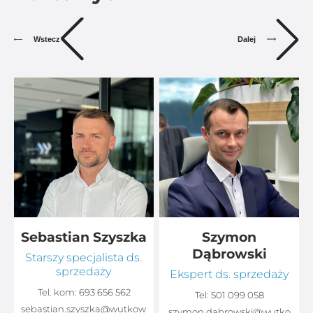
Dalej
Wstecz
Sebastian Szyszka
Szymon
Dąbrowski
Starszy specjalista ds.
sprzedaży
Ekspert ds. sprzedaży
Tel. kom:
693 656 562
Tel:
501 099 058
sebastian.szyszka@wutkow
o
szymon.dabrowski@wutko