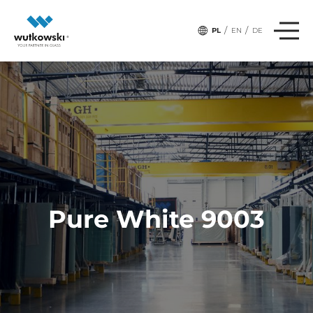
/
/
PL
EN
DE
Pure White 9003