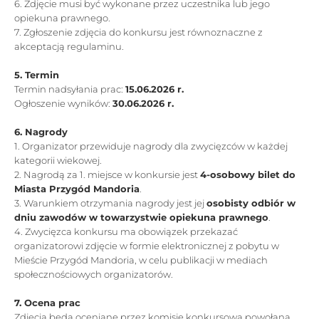
6. Zdjęcie musi być wykonane przez uczestnika lub jego
opiekuna prawnego.
7. Zgłoszenie zdjęcia do konkursu jest równoznaczne z
akceptacją regulaminu.
5. Termin
Termin nadsyłania prac:
15.06.2026 r.
Ogłoszenie wyników:
30.06.2026 r.
6. Nagrody
1. Organizator przewiduje nagrody dla zwycięzców w każdej
kategorii wiekowej.
2. Nagrodą za 1. miejsce w konkursie jest
4-osobowy bilet do
Miasta Przygód Mandoria
.
3. Warunkiem otrzymania nagrody jest jej
osobisty odbiór w
dniu zawodów w towarzystwie opiekuna prawnego
.
4. Zwycięzca konkursu ma obowiązek przekazać
organizatorowi zdjęcie w formie elektronicznej z pobytu w
Mieście Przygód Mandoria, w celu publikacji w mediach
społecznościowych organizatorów.
7. Ocena prac
Zdjęcia będą oceniane przez komisję konkursową powołaną