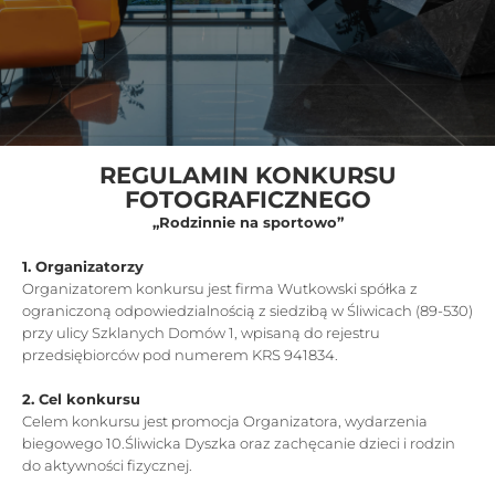
REGULAMIN KONKURSU
FOTOGRAFICZNEGO
„Rodzinnie na sportowo”
1. Organizatorzy
Organizatorem konkursu jest firma Wutkowski spółka z
ograniczoną odpowiedzialnością z siedzibą w Śliwicach (89-530)
przy ulicy Szklanych Domów 1, wpisaną do rejestru
przedsiębiorców pod numerem KRS 941834.
2. Cel konkursu
Celem konkursu jest promocja Organizatora, wydarzenia
biegowego 10.Śliwicka Dyszka oraz zachęcanie dzieci i rodzin
do aktywności fizycznej.