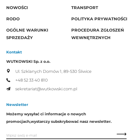
NOWOŚCI
TRANSPORT
RODO
POLITYKA PRYWATNOŚCI
OGÓLNE WARUNKI
PROCEDURA ZGŁOSZEŃ
SPRZEDAŻY
WEWNĘTRZNYCH
Kontakt
WUTKOWSKI Sp. z o.o.
Ul. Szklanych Domów 1,
89-530 Śliwice
+48 52 33 40 810
sekretariat@wutkowski.com.pl
Newsletter
Możemy wysyłać ci informacje o nowych
promocjach,
wystarczy subskrybować nasz newsletter.