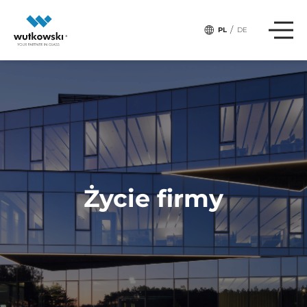
,
# Tagi:
CHARYTATYWNIE
ŚLIWICE
/
PL
DE
Życie firmy