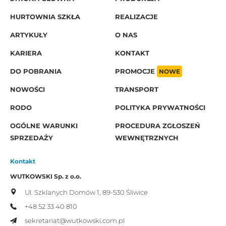
HURTOWNIA SZKŁA
REALIZACJE
ARTYKUŁY
O NAS
KARIERA
KONTAKT
DO POBRANIA
PROMOCJE
NOWE
NOWOŚCI
TRANSPORT
RODO
POLITYKA PRYWATNOŚCI
OGÓLNE WARUNKI
PROCEDURA ZGŁOSZEŃ
SPRZEDAŻY
WEWNĘTRZNYCH
Kontakt
WUTKOWSKI Sp. z o.o.
Ul. Szklanych Domów 1,
89-530 Śliwice
+48 52 33 40 810
sekretariat@wutkowski.com.pl