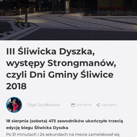
III Śliwicka Dyszka,
występy Strongmanów,
czyli Dni Gminy Śliwice
2018
Olga Szydłowska
2018-08-28
Udostępnij
18 sierpnia (sobota) 473 zawodników ukończyło trzecią
edycję biegu Śliwicka Dyszka
.
Po 31 minutach i 24 sekundach na mecie zameldował się