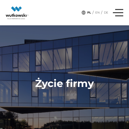
,
,
,
# Tagi:
FIRMA
INTEGRACJA
ZESPÓŁ
SPORT
/
/
PL
EN
DE
Życie firmy