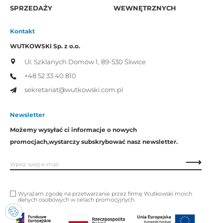
SPRZEDAŻY
WEWNĘTRZNYCH
Kontakt
WUTKOWSKI Sp. z o.o.
Ul. Szklanych Domów 1,
89-530 Śliwice
+48 52 33 40 810
sekretariat@wutkowski.com.pl
Newsletter
Możemy wysyłać ci informacje o nowych
promocjach,
wystarczy subskrybować nasz newsletter.
Wyrażam zgodę na przetwarzanie przez firmę Wutkowski moich
danych osobowych w celach promocyjnych.