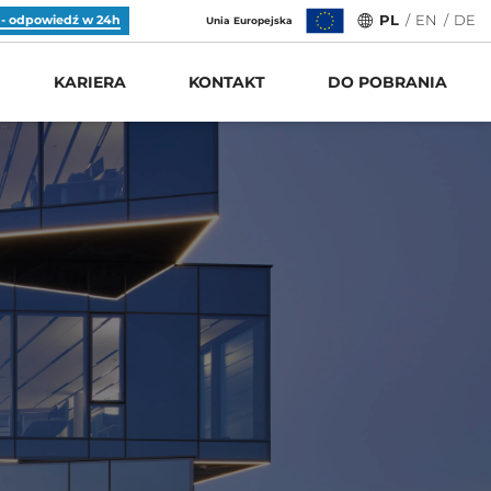
 - odpowiedź w 24h
PL
/
EN
/
DE
Unia Europejska
,
# Tagi:
CHARYTATYWNIE
ŚLIWICE
KARIERA
KONTAKT
DO POBRANIA