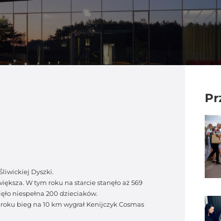
Pr
liwickiej Dyszki.
większa. W tym roku na starcie stanęło aż 569
ięło niespełna 200 dzieciaków.
m roku bieg na 10 km wygrał Kenijczyk Cosmas