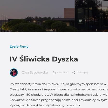
Życie firmy
IV Śliwicka Dyszka
Olga Szydłowska
2019-08-20
Udostępnij
Po raz czwarty firma "Wutkowski" była głównym sponsorem 4. Ś
Cieszy fakt, że nasza biegowa impreza z roku na rok jest coraz 
biegaczy i 80 chodziarzy. W biegu dla najmłodszych udział wz
Co ważne, do Śliwic przyjeżdzają coraz lepsi zawodnicy. W ty
Kyeva, bardzo szybki i utytułowany zawodnik.