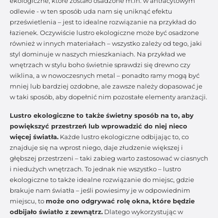
ekologiczne, które zostało osadzone m.in. w antracytowym
odlewie - w ten sposób uda nam się uniknąć efektu
prześwietlenia – jest to idealne rozwiązanie na przykład do
łazienek. Oczywiście lustro ekologiczne może być osadzone
również w innych materiałach – wszystko zależy od tego, jaki
styl dominuje w naszych mieszkaniach. Na przykład we
wnętrzach w stylu boho świetnie sprawdzi się drewno czy
wiklina, a w nowoczesnych metal – ponadto ramy mogą być
mniej lub bardziej ozdobne, ale zawsze należy dopasować je
w taki sposób, aby dopełnić nim pozostałe elementy aranżacji.
Lustro ekologiczne to także świetny sposób na to, aby
powiększyć przestrzeń lub wprowadzić do niej nieco
więcej światła.
Każde lustro ekologiczne odbijając to, co
znajduje się na wprost niego, daje złudzenie większej i
głębszej przestrzeni – taki zabieg warto zastosować w ciasnych
i niedużych wnętrzach. To jednak nie wszystko – lustro
ekologiczne to także idealne rozwiązanie do miejsc, gdzie
brakuje nam światła – jeśli powiesimy je w odpowiednim
miejscu, to
może ono odgrywać rolę okna, które będzie
odbijało światło z zewnątrz.
Dlatego wykorzystując w