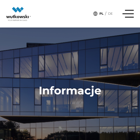
# Tagi:
SZKŁO-W-ARANŻACJI
/
PL
DE
Informacje