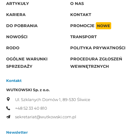
ARTYKUŁY
O NAS
KARIERA
KONTAKT
DO POBRANIA
PROMOCJE
NOWE
NOWOŚCI
TRANSPORT
RODO
POLITYKA PRYWATNOŚCI
OGÓLNE WARUNKI
PROCEDURA ZGŁOSZEŃ
SPRZEDAŻY
WEWNĘTRZNYCH
Kontakt
WUTKOWSKI Sp. z o.o.
Ul. Szklanych Domów 1,
89-530 Śliwice
+48 52 33 40 810
sekretariat@wutkowski.com.pl
Newsletter