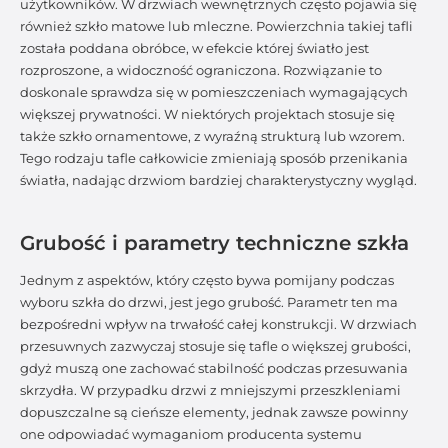
użytkowników. W drzwiach wewnętrznych często pojawia się
również szkło matowe lub mleczne. Powierzchnia takiej tafli
została poddana obróbce, w efekcie której światło jest
rozproszone, a widoczność ograniczona. Rozwiązanie to
doskonale sprawdza się w pomieszczeniach wymagających
większej prywatności. W niektórych projektach stosuje się
także szkło ornamentowe, z wyraźną strukturą lub wzorem.
Tego rodzaju tafle całkowicie zmieniają sposób przenikania
światła, nadając drzwiom bardziej charakterystyczny wygląd.
Grubość i parametry techniczne szkła
Jednym z aspektów, który często bywa pomijany podczas
wyboru szkła do drzwi, jest jego grubość. Parametr ten ma
bezpośredni wpływ na trwałość całej konstrukcji. W drzwiach
przesuwnych zazwyczaj stosuje się tafle o większej grubości,
gdyż muszą one zachować stabilność podczas przesuwania
skrzydła. W przypadku drzwi z mniejszymi przeszkleniami
dopuszczalne są cieńsze elementy, jednak zawsze powinny
one odpowiadać wymaganiom producenta systemu