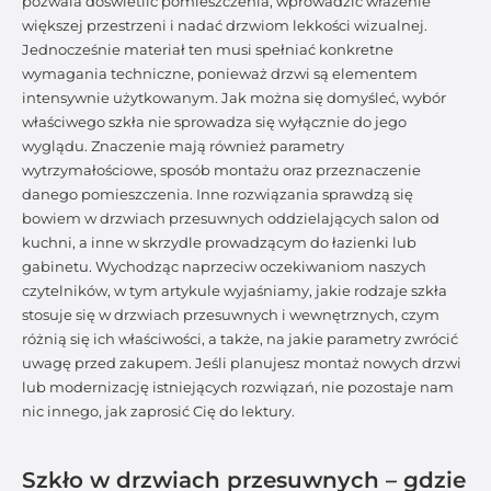
pozwala doświetlić pomieszczenia, wprowadzić wrażenie
większej przestrzeni i nadać drzwiom lekkości wizualnej.
Jednocześnie materiał ten musi spełniać konkretne
wymagania techniczne, ponieważ drzwi są elementem
intensywnie użytkowanym. Jak można się domyśleć, wybór
właściwego szkła nie sprowadza się wyłącznie do jego
wyglądu. Znaczenie mają również parametry
wytrzymałościowe, sposób montażu oraz przeznaczenie
danego pomieszczenia. Inne rozwiązania sprawdzą się
bowiem w drzwiach przesuwnych oddzielających salon od
kuchni, a inne w skrzydle prowadzącym do łazienki lub
gabinetu. Wychodząc naprzeciw oczekiwaniom naszych
czytelników, w tym artykule wyjaśniamy, jakie rodzaje szkła
stosuje się w drzwiach przesuwnych i wewnętrznych, czym
różnią się ich właściwości, a także, na jakie parametry zwrócić
uwagę przed zakupem. Jeśli planujesz montaż nowych drzwi
lub modernizację istniejących rozwiązań, nie pozostaje nam
nic innego, jak zaprosić Cię do lektury.
Szkło w drzwiach przesuwnych – gdzie