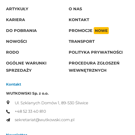
ARTYKUŁY
O NAS
KARIERA
KONTAKT
DO POBRANIA
PROMOCJE
NOWE
NOWOŚCI
TRANSPORT
RODO
POLITYKA PRYWATNOŚCI
OGÓLNE WARUNKI
PROCEDURA ZGŁOSZEŃ
SPRZEDAŻY
WEWNĘTRZNYCH
Kontakt
WUTKOWSKI Sp. z o.o.
Ul. Szklanych Domów 1,
89-530 Śliwice
+48 52 33 40 810
sekretariat@wutkowski.com.pl
Newsletter