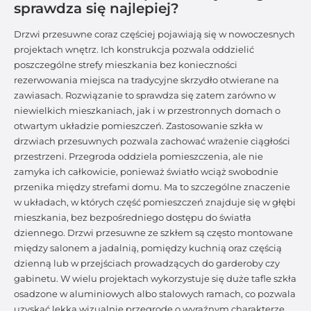
sprawdza się najlepiej?
Drzwi przesuwne coraz częściej pojawiają się w nowoczesnych
projektach wnętrz. Ich konstrukcja pozwala oddzielić
poszczególne strefy mieszkania bez konieczności
rezerwowania miejsca na tradycyjne skrzydło otwierane na
zawiasach. Rozwiązanie to sprawdza się zatem zarówno w
niewielkich mieszkaniach, jak i w przestronnych domach o
otwartym układzie pomieszczeń. Zastosowanie szkła w
drzwiach przesuwnych pozwala zachować wrażenie ciągłości
przestrzeni. Przegroda oddziela pomieszczenia, ale nie
zamyka ich całkowicie, ponieważ światło wciąż swobodnie
przenika między strefami domu. Ma to szczególne znaczenie
w układach, w których część pomieszczeń znajduje się w głębi
mieszkania, bez bezpośredniego dostępu do światła
dziennego. Drzwi przesuwne ze szkłem są często montowane
między salonem a jadalnią, pomiędzy kuchnią oraz częścią
dzienną lub w przejściach prowadzących do garderoby czy
gabinetu. W wielu projektach wykorzystuje się duże tafle szkła
osadzone w aluminiowych albo stalowych ramach, co pozwala
uzyskać lekką wizualnie przegrodę o wyraźnym charakterze.