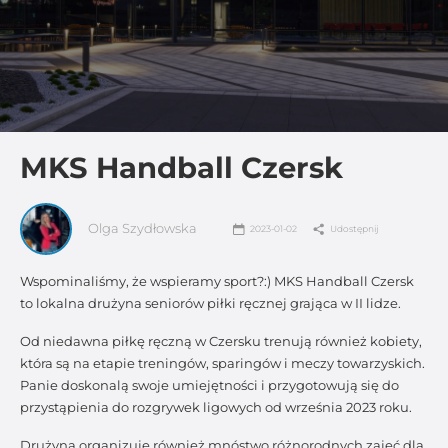
MKS Handball Czersk
Olga Szydłowska
2023-01-02
Udostępnij
Wspominaliśmy, że wspieramy sport?:) MKS Handball Czersk
to lokalna drużyna seniorów piłki ręcznej grająca w II lidze.
Od niedawna piłkę ręczną w Czersku trenują również kobiety,
która są na etapie treningów, sparingów i meczy towarzyskich.
Panie doskonalą swoje umiejętności i przygotowują się do
przystąpienia do rozgrywek ligowych od września 2023 roku.
Drużyna organizuje również mnóstwo różnorodnych zajęć dla