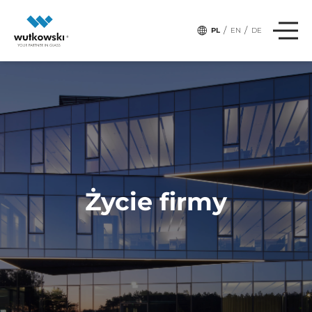
# Tagi:
SPORT
/
/
PL
EN
DE
Życie firmy