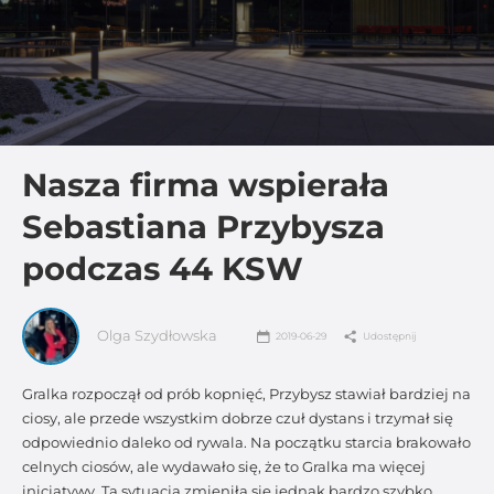
Nasza firma wspierała
Sebastiana Przybysza
podczas 44 KSW
Olga Szydłowska
2019-06-29
Udostępnij
Gralka rozpoczął od prób kopnięć, Przybysz stawiał bardziej na
ciosy, ale przede wszystkim dobrze czuł dystans i trzymał się
odpowiednio daleko od rywala. Na początku starcia brakowało
celnych ciosów, ale wydawało się, że to Gralka ma więcej
inicjatywy. Ta sytuacja zmieniła się jednak bardzo szybko.