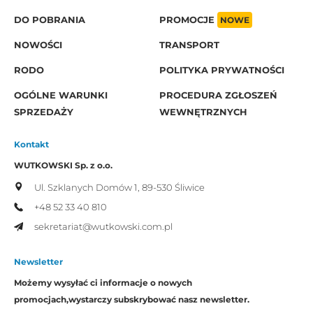
DO POBRANIA
PROMOCJE
NOWE
NOWOŚCI
TRANSPORT
RODO
POLITYKA PRYWATNOŚCI
OGÓLNE WARUNKI
PROCEDURA ZGŁOSZEŃ
SPRZEDAŻY
WEWNĘTRZNYCH
Kontakt
WUTKOWSKI Sp. z o.o.
Ul. Szklanych Domów 1,
89-530 Śliwice
+48 52 33 40 810
sekretariat@wutkowski.com.pl
Newsletter
Możemy wysyłać ci informacje o nowych
promocjach,
wystarczy subskrybować nasz newsletter.