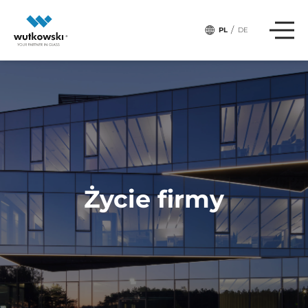
/
PL
DE
Życie firmy