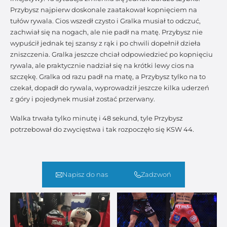
Przybysz najpierw doskonale zaatakował kopnięciem na
tułów rywala. Cios wszedł czysto i Gralka musiał to odczuć,
zachwiał się na nogach, ale nie padł na matę. Przybysz nie
wypuścił jednak tej szansy z rąk i po chwili dopełnił dzieła
zniszczenia. Gralka jeszcze chciał odpowiedzieć po kopnięciu
rywala, ale praktycznie nadział się na krótki lewy cios na
szczękę. Gralka od razu padł na matę, a Przybysz tylko na to
czekał, dopadł do rywala, wyprowadził jeszcze kilka uderzeń
z góry i pojedynek musiał zostać przerwany.
Walka trwała tylko minutę i 48 sekund, tyle Przybysz
potrzebował do zwycięstwa i tak rozpoczęło się KSW 44.
Napisz do nas
Zadzwoń