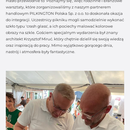
Hasło przewodnie to 'Poznajmy się', więc rodzinne i branżowe
warsztaty, które zorganizowaliśmy z naszym partnerem
handlowym PILKINGTON Polska Sp. z o.o. to doskonała okazja
do integracji. Uczestnicy pikniku mogli samodzielnie wykonać
szkło typu 'crash glass', a ich pociechy malować kolorowe
obrazy na szkle. Gościem specjalnym wydarzenia był znany
architekt Krzysztof Miruć. który chętnie dzielił się swoją wiedzą
oraz inspiracją do pracy. Mimo wyjątkowo gorącego dnia,
nastrój i atmosfera były fantastyczne.