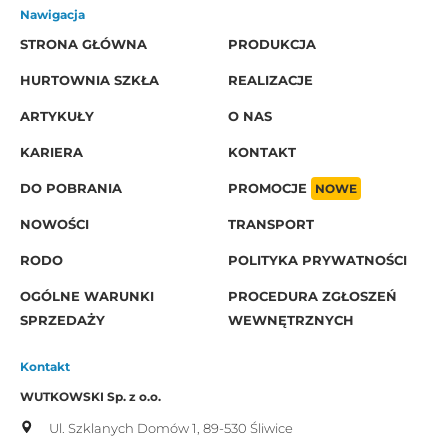
Nawigacja
STRONA GŁÓWNA
PRODUKCJA
HURTOWNIA SZKŁA
REALIZACJE
ARTYKUŁY
O NAS
KARIERA
KONTAKT
DO POBRANIA
PROMOCJE
NOWE
NOWOŚCI
TRANSPORT
RODO
POLITYKA PRYWATNOŚCI
OGÓLNE WARUNKI
PROCEDURA ZGŁOSZEŃ
SPRZEDAŻY
WEWNĘTRZNYCH
Kontakt
WUTKOWSKI Sp. z o.o.
Ul. Szklanych Domów 1,
89-530 Śliwice