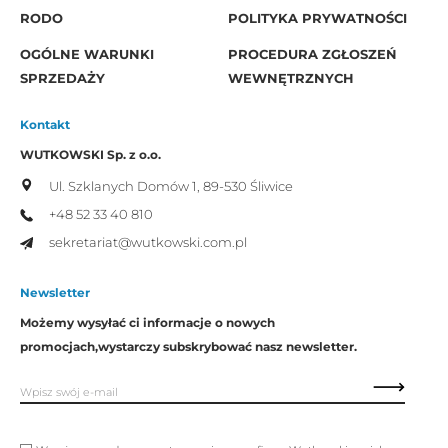
RODO
POLITYKA PRYWATNOŚCI
OGÓLNE WARUNKI
PROCEDURA ZGŁOSZEŃ
SPRZEDAŻY
WEWNĘTRZNYCH
Kontakt
WUTKOWSKI Sp. z o.o.
Ul. Szklanych Domów 1,
89-530 Śliwice
+48 52 33 40 810
sekretariat@wutkowski.com.pl
Newsletter
Możemy wysyłać ci informacje o nowych
promocjach,
wystarczy subskrybować nasz newsletter.