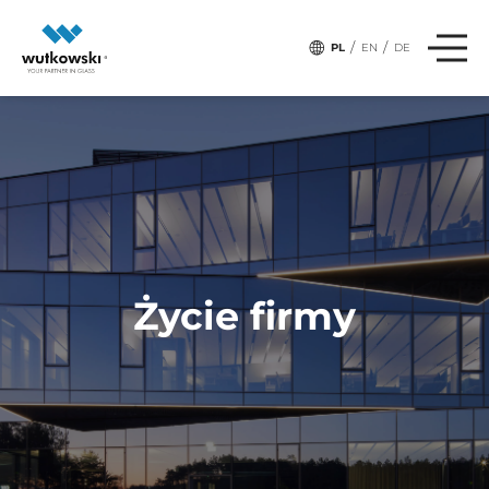
# Tagi:
SPORT
/
/
PL
EN
DE
Życie firmy