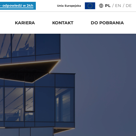
 - odpowiedź w 24h
PL
/
EN
/
DE
Unia Europejska
KARIERA
KONTAKT
DO POBRANIA