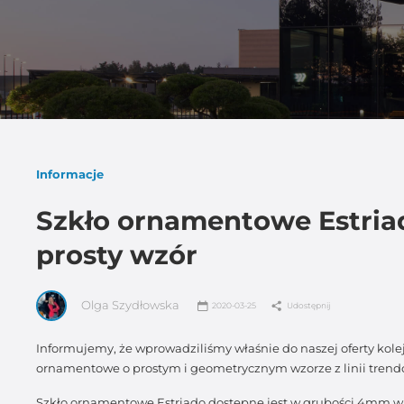
Informacje
Szkło ornamentowe Estria
prosty wzór
Olga Szydłowska
2020-03-25
Udostępnij
Informujemy, że wprowadziliśmy właśnie do naszej oferty kole
ornamentowe o prostym i geometrycznym wzorze z linii tre
Szkło ornamentowe Estriado dostępne jest w grubości 4mm 