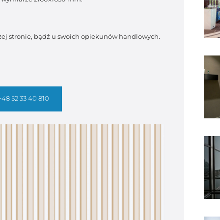
zej stronie, bądź u swoich opiekunów handlowych.
+48 52 33 40 810