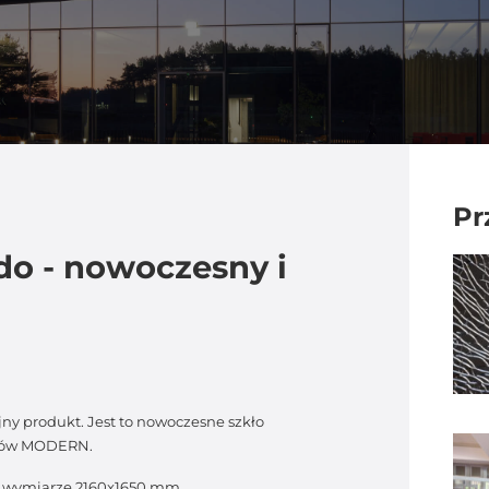
Pr
do - nowoczesny i
jny produkt. Jest to nowoczesne szkło
ndów MODERN.
w wymiarze 2160x1650 mm.