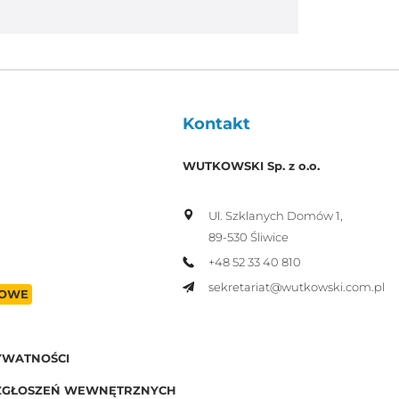
Kontakt
WUTKOWSKI Sp. z o.o.
Ul. Szklanych Domów 1,
89-530 Śliwice
+48 52 33 40 810
sekretariat@wutkowski.com.pl
OWE
YWATNOŚCI
ZGŁOSZEŃ WEWNĘTRZNYCH