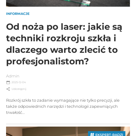
INFORMACJE
Od noża po laser: jakie są
techniki rozkroju szkła i
dlaczego warto zlecić to
profesjonalistom?
Admin
2025-12-04
Udostępnij
Rozkrój szkła to zadanie wymagające nie tylko precyzji, ale
także odpowiednich narzędzi i technologii zapewniących
trwałość...
EKSPERT-RADZI