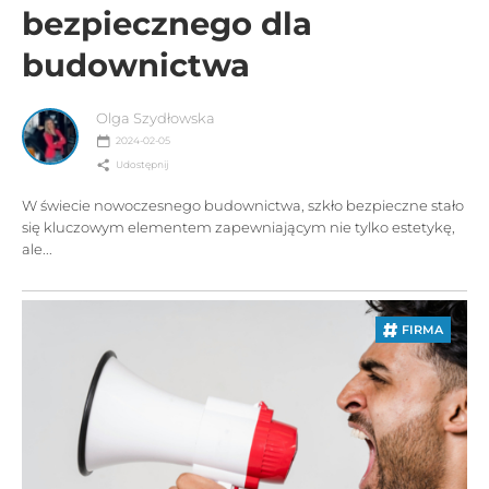
bezpiecznego dla
budownictwa
Olga Szydłowska
2024-02-05
Udostępnij
W świecie nowoczesnego budownictwa, szkło bezpieczne stało
się kluczowym elementem zapewniającym nie tylko estetykę,
ale...
FIRMA