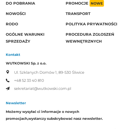
DO POBRANIA
PROMOCJE
NOWE
NOWOŚCI
TRANSPORT
RODO
POLITYKA PRYWATNOŚCI
OGÓLNE WARUNKI
PROCEDURA ZGŁOSZEŃ
SPRZEDAŻY
WEWNĘTRZNYCH
Kontakt
WUTKOWSKI Sp. z o.o.
Ul. Szklanych Domów 1,
89-530 Śliwice
+48 52 33 40 810
sekretariat@wutkowski.com.pl
Newsletter
Możemy wysyłać ci informacje o nowych
promocjach,
wystarczy subskrybować nasz newsletter.