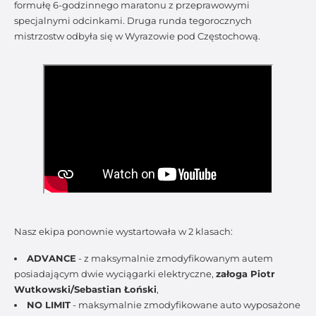
formułę 6-godzinnego maratonu z przeprawowymi
specjalnymi odcinkami. Druga runda tegorocznych
mistrzostw odbyła się w Wyrazowie pod Częstochową.
Nasz ekipa ponownie wystartowała w 2 klasach:
ADVANCE
- z maksymalnie zmodyfikowanym autem
posiadającym dwie wyciągarki elektryczne,
załoga
Piotr
Wutkowski/Sebastian Łoński
,
NO LIMIT
- maksymalnie zmodyfikowane auto wyposażone