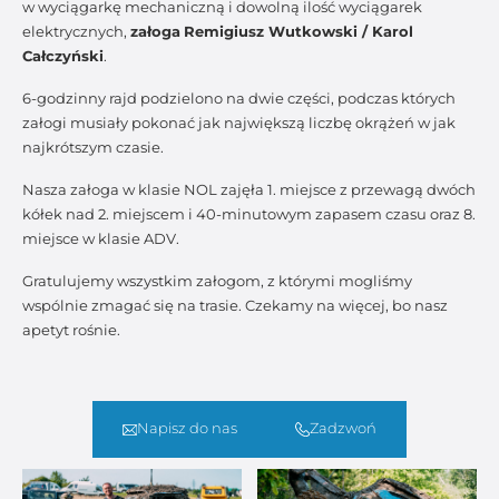
w wyciągarkę mechaniczną i dowolną ilość wyciągarek
elektrycznych,
załoga
Remigiusz Wutkowski / Karol
Całczyński
.
6-godzinny rajd podzielono na dwie części, podczas których
załogi musiały pokonać jak największą liczbę okrążeń w jak
najkrótszym czasie.
Nasza załoga w klasie NOL zajęła 1. miejsce z przewagą dwóch
kółek nad 2. miejscem i 40-minutowym zapasem czasu oraz 8.
miejsce w klasie ADV.
Gratulujemy wszystkim załogom, z którymi mogliśmy
wspólnie zmagać się na trasie. Czekamy na więcej, bo nasz
apetyt rośnie.
Napisz do nas
Zadzwoń