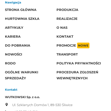
Nawigacja
STRONA GŁÓWNA
PRODUKCJA
HURTOWNIA SZKŁA
REALIZACJE
ARTYKUŁY
O NAS
KARIERA
KONTAKT
DO POBRANIA
PROMOCJE
NOWE
NOWOŚCI
TRANSPORT
RODO
POLITYKA PRYWATNOŚCI
OGÓLNE WARUNKI
PROCEDURA ZGŁOSZEŃ
SPRZEDAŻY
WEWNĘTRZNYCH
Kontakt
WUTKOWSKI Sp. z o.o.
Ul. Szklanych Domów 1,
89-530 Śliwice