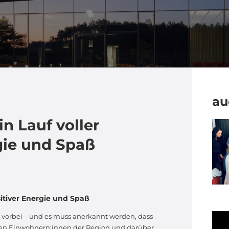
au
in Lauf voller
gie und Spaß
sitiver Energie und Spaß
ts vorbei – und es muss anerkannt werden, dass
 den Einwohnern:innen der Region und darüber