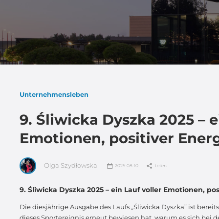
Unternehmensleben
9. Śliwicka Dyszka 2025 – e
Emotionen, positiver Ener
Olga Szydłowska
2025-08-10
teilen
9. Śliwicka Dyszka 2025 – ein Lauf voller Emotionen, po
Die diesjährige Ausgabe des Laufs „Śliwicka Dyszka” ist berei
dieses Sportereignis erneut bewiesen hat, warum es sich bei