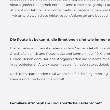
hinaus großer Beliebtheit erfreut. Denn dieser einzigartige La
ist, zieht von Jahr zu Jahr immer mehr Teilnehmer:innen und Fa
– wir unterstützen diese Initiative von Anfang an und beobach
Die Route ist bekannt, die Emotionen sind wie immer ei
Die Teilnehmer:innen starteten vor dem Gemeindekulturzentrum
Ortschaften Lińsk und Rosochatka und kehrten nach 10 Kilo
zurück. Neben dem Hauptlauf organisierten die Veranstalter
in verschiedenen Altersklassen – es war für jeden etwas dabei.
Nach dem spannenden Lauf war es Zeit für die Siegerehrung un
Freude und Emotionen hervorruft.
Familiäre Atmosphäre und sportliche Leidenschaft