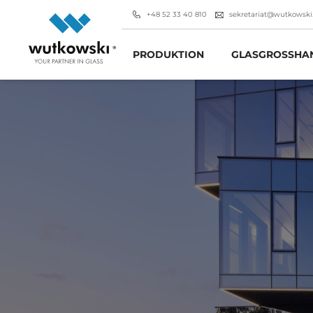
+48 52 33 40 810
sekretariat@wutkowski
PRODUKTION
GLASGROSSHAN