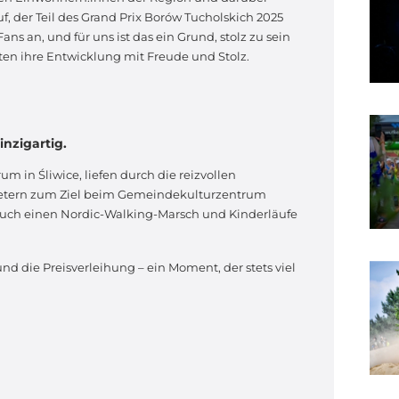
uf, der Teil des Grand Prix Borów Tucholskich 2025
ns an, und für uns ist das ein Grund, stolz zu sein
ten ihre Entwicklung mit Freude und Stolz.
nzigartig.
 in Śliwice, liefen durch die reizvollen
metern zum Ziel beim Gemeindekulturzentrum
 auch einen Nordic-Walking-Marsch und Kinderläufe
d die Preisverleihung – ein Moment, der stets viel