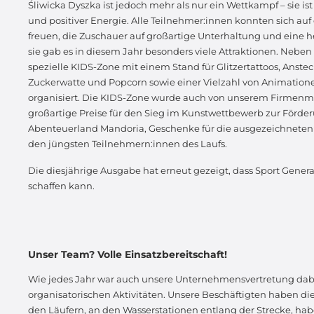
Śliwicka Dyszka ist jedoch mehr als nur ein Wettkampf – sie is
und positiver Energie. Alle Teilnehmer:innen konnten sich a
freuen, die Zuschauer auf großartige Unterhaltung und eine h
sie gab es in diesem Jahr besonders viele Attraktionen. Nebe
spezielle KIDS-Zone mit einem Stand für Glitzertattoos, Anste
Zuckerwatte und Popcorn sowie einer Vielzahl von Animatio
organisiert. Die KIDS-Zone wurde auch von unserem Firmenma
großartige Preise für den Sieg im Kunstwettbewerb zur Förderu
Abenteuerland Mandoria, Geschenke für die ausgezeichneten 
den jüngsten Teilnehmern:innen des Laufs.
Die diesjährige Ausgabe hat erneut gezeigt, dass Sport Gene
schaffen kann.
Unser Team? Volle Einsatzbereitschaft!
Wie jedes Jahr war auch unsere Unternehmensvertretung dabei
organisatorischen Aktivitäten. Unsere Beschäftigten haben die
den Läufern, an den Wasserstationen entlang der Strecke, hab