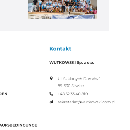
Kontakt
WUTKOWSKI Sp. z o.o.
Ul. Szklanych Domów 1,
89-530 Śliwice
+48 52 33 40 810
DEN
sekretariat@wutkowski.com.pl
KAUFSBEDINGUNGE