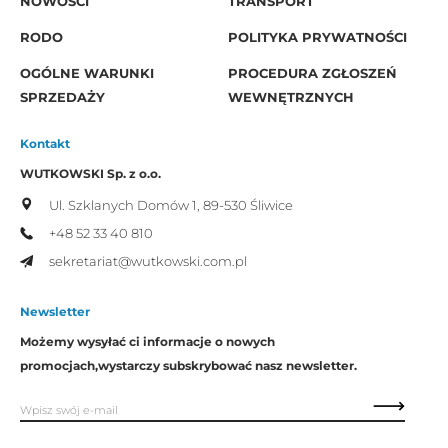
NOWOŚCI
TRANSPORT
RODO
POLITYKA PRYWATNOŚCI
OGÓLNE WARUNKI
PROCEDURA ZGŁOSZEŃ
SPRZEDAŻY
WEWNĘTRZNYCH
Kontakt
WUTKOWSKI Sp. z o.o.
Ul. Szklanych Domów 1,
89-530 Śliwice
+48 52 33 40 810
sekretariat@wutkowski.com.pl
Newsletter
Możemy wysyłać ci informacje o nowych
promocjach,
wystarczy subskrybować nasz newsletter.