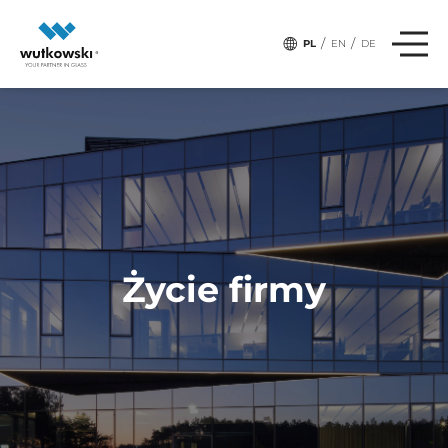
,
# Tagi:
ZESPÓŁ
SPORT
/
/
PL
EN
DE
Życie firmy