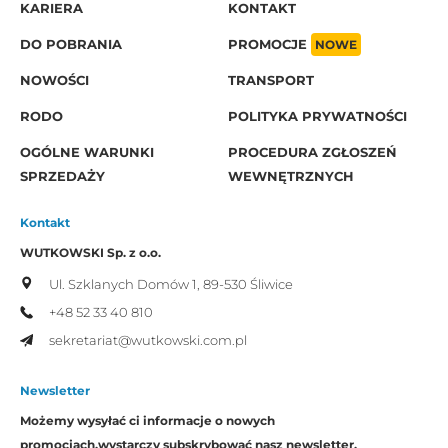
KARIERA
KONTAKT
DO POBRANIA
PROMOCJE
NOWE
NOWOŚCI
TRANSPORT
RODO
POLITYKA PRYWATNOŚCI
OGÓLNE WARUNKI
PROCEDURA ZGŁOSZEŃ
SPRZEDAŻY
WEWNĘTRZNYCH
Kontakt
WUTKOWSKI Sp. z o.o.
Ul. Szklanych Domów 1,
89-530 Śliwice
+48 52 33 40 810
sekretariat@wutkowski.com.pl
Newsletter
Możemy wysyłać ci informacje o nowych
promocjach,
wystarczy subskrybować nasz newsletter.