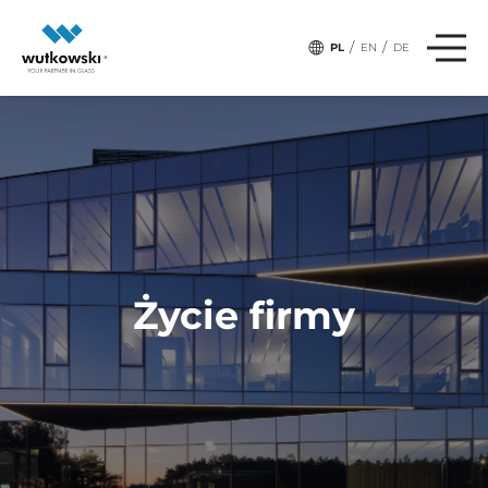
,
# Tagi:
FIRMA
ŚLIWICE
/
/
PL
EN
DE
Życie firmy