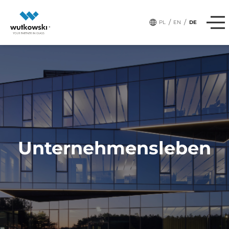
,
# tags:
FIRMA
SLIWICE
/
/
PL
EN
DE
Unternehmensleben