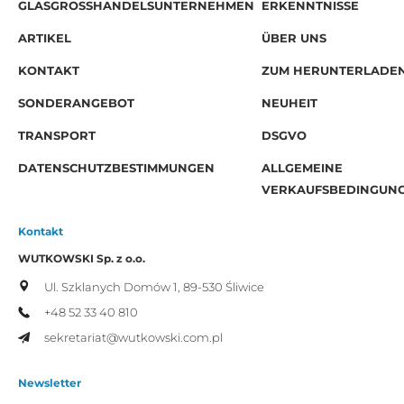
GLASGROSSHANDELSUNTERNEHMEN
ERKENNTNISSE
ARTIKEL
ÜBER UNS
KONTAKT
ZUM HERUNTERLADE
SONDERANGEBOT
NEUHEIT
TRANSPORT
DSGVO
DATENSCHUTZBESTIMMUNGEN
ALLGEMEINE
VERKAUFSBEDINGUN
Kontakt
WUTKOWSKI Sp. z o.o.
Ul. Szklanych Domów 1,
89-530 Śliwice
+48 52 33 40 810
sekretariat@wutkowski.com.pl
Newsletter