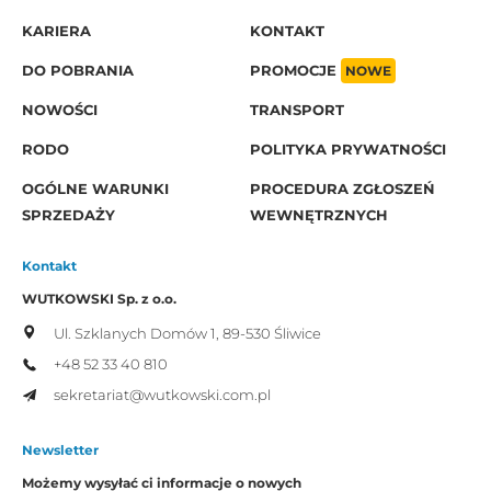
KARIERA
KONTAKT
DO POBRANIA
PROMOCJE
NOWE
NOWOŚCI
TRANSPORT
RODO
POLITYKA PRYWATNOŚCI
OGÓLNE WARUNKI
PROCEDURA ZGŁOSZEŃ
SPRZEDAŻY
WEWNĘTRZNYCH
Kontakt
WUTKOWSKI Sp. z o.o.
Ul. Szklanych Domów 1,
89-530 Śliwice
+48 52 33 40 810
sekretariat@wutkowski.com.pl
Newsletter
Możemy wysyłać ci informacje o nowych