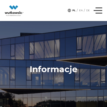
,
,
# Tagi:
PRODUKTY
TRANSPORT
BUDOWA
/
/
PL
EN
DE
Informacje