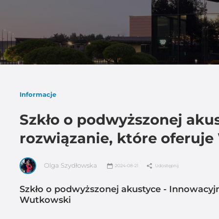
Informacje
Szkło o podwyższonej akus
rozwiązanie, które oferuj
Olga Szydłowska
2024-08-21
Udostępnij
Szkło o podwyższonej akustyce - Innowacyjn
Wutkowski