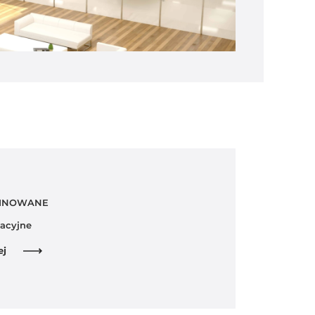
MINOWANE
lacyjne
ej