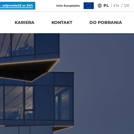
 - odpowiedź w 24h
PL
/
EN
/
DE
Unia Europejska
# Tagi:
PRODUKTY
KARIERA
KONTAKT
DO POBRANIA