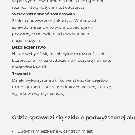
współczynników tłumienia hałasu. To ogromna
różnica, którą natychmiast odczujesz.
Wszechstronność zastosowań
Szkło o podwyższonej akustyce Wutkowski
sprawdzi się zarówno w biurowcach, jak i
prywatnych mieszkaniach czy studiach
nagraniowych.
Bezpieczeństwo
Nasze szyby dźwiękoizolacyjne to również szkło
bezpieczne - w razie stłuczenia kruszy się na małe,
niegroźne kawałki.
Trwałość
Dzięki wykorzystaniu kilku warstw szkła, często o
różnej grubości, nasze produkty charakteryzują się
wyjątkową wytrzymałością.
Gdzie sprawdzi się szkło o podwyższonej a
Budynki mieszkalne w centrach miast