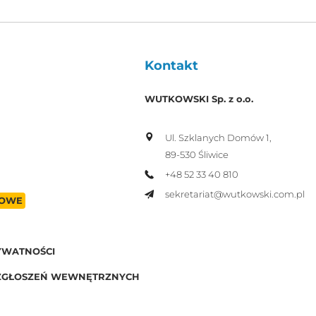
Kontakt
WUTKOWSKI Sp. z o.o.
Ul. Szklanych Domów 1,
89-530 Śliwice
+48 52 33 40 810
sekretariat@wutkowski.com.pl
OWE
YWATNOŚCI
ZGŁOSZEŃ WEWNĘTRZNYCH