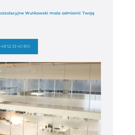
więkoizolacyjne Wutkowski może odmienić Twoją
+48 52 33 40 810