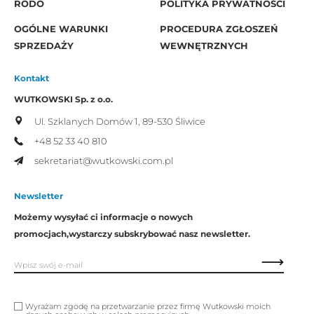
RODO
POLITYKA PRYWATNOŚCI
OGÓLNE WARUNKI
PROCEDURA ZGŁOSZEŃ
SPRZEDAŻY
WEWNĘTRZNYCH
Kontakt
WUTKOWSKI Sp. z o.o.
Ul. Szklanych Domów 1,
89-530 Śliwice
+48 52 33 40 810
sekretariat@wutkowski.com.pl
Newsletter
Możemy wysyłać ci informacje o nowych
promocjach,
wystarczy subskrybować nasz newsletter.
Wyrażam zgodę na przetwarzanie przez firmę Wutkowski moich