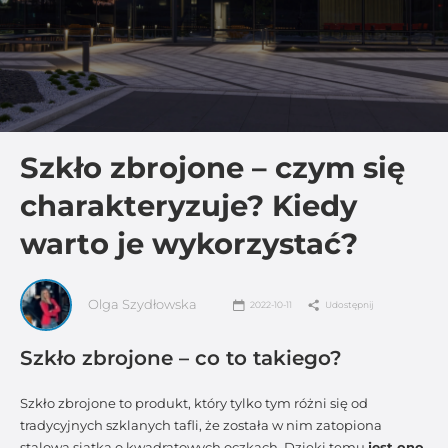
Szkło zbrojone – czym się
charakteryzuje? Kiedy
warto je wykorzystać?
Olga Szydłowska
2022-10-11
Udostępnij
Szkło zbrojone – co to takiego?
Szkło zbrojone to produkt, który tylko tym różni się od
tradycyjnych szklanych tafli, że została w nim zatopiona
stalowa siatka o kwadratowych oczkach. Dzięki temu
jest ono