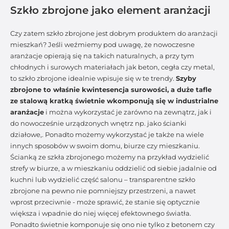
Szkło zbrojone jako element aranżacji
Czy zatem szkło zbrojone jest dobrym produktem do aranżacji
mieszkań? Jeśli weźmiemy pod uwagę, że nowoczesne
aranżacje opierają się na takich naturalnych, a przy tym
chłodnych i surowych materiałach jak beton, cegła czy metal,
to szkło zbrojone idealnie wpisuje się w te trendy.
Szyby
zbrojone to właśnie kwintesencja surowości, a duże tafle
ze stalową kratką świetnie wkomponują się w industrialne
aranżacje
i można wykorzystać je zarówno na zewnątrz, jak i
do nowocześnie urządzonych wnętrz np. jako ścianki
działowe,. Ponadto możemy wykorzystać je także na wiele
innych sposobów w swoim domu, biurze czy mieszkaniu.
Ścianką ze szkła zbrojonego możemy na przykład wydzielić
strefy w biurze, a w mieszkaniu oddzielić od siebie jadalnie od
kuchni lub wydzielić część salonu – transparentne szkło
zbrojone na pewno nie pomniejszy przestrzeni, a nawet
wprost przeciwnie - może sprawić, że stanie się optycznie
większa i wpadnie do niej więcej efektownego światła.
Ponadto świetnie komponuje się ono nie tylko z betonem czy