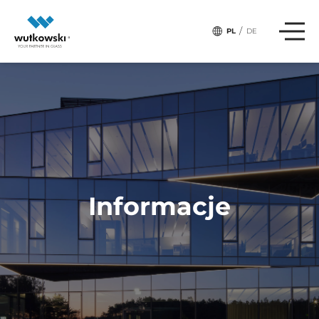
,
# Tagi:
SZKŁO-W-ARANŻACJI
BEZPIECZNE-SZKŁO
/
PL
DE
Informacje