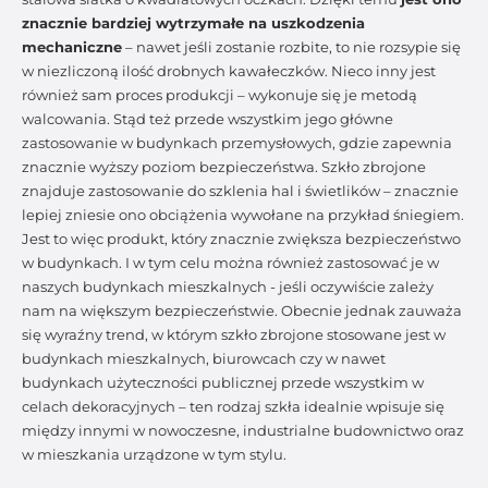
znacznie bardziej wytrzymałe na uszkodzenia
mechaniczne
– nawet jeśli zostanie rozbite, to nie rozsypie się
w niezliczoną ilość drobnych kawałeczków. Nieco inny jest
również sam proces produkcji – wykonuje się je metodą
walcowania. Stąd też przede wszystkim jego główne
zastosowanie w budynkach przemysłowych, gdzie zapewnia
znacznie wyższy poziom bezpieczeństwa. Szkło zbrojone
znajduje zastosowanie do szklenia hal i świetlików – znacznie
lepiej zniesie ono obciążenia wywołane na przykład śniegiem.
Jest to więc produkt, który znacznie zwiększa bezpieczeństwo
w budynkach. I w tym celu można również zastosować je w
naszych budynkach mieszkalnych - jeśli oczywiście zależy
nam na większym bezpieczeństwie. Obecnie jednak zauważa
się wyraźny trend, w którym szkło zbrojone stosowane jest w
budynkach mieszkalnych, biurowcach czy w nawet
budynkach użyteczności publicznej przede wszystkim w
celach dekoracyjnych – ten rodzaj szkła idealnie wpisuje się
między innymi w nowoczesne, industrialne budownictwo oraz
w mieszkania urządzone w tym stylu.