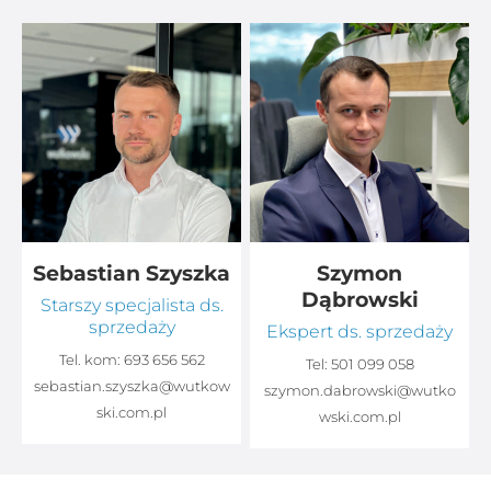
Sebastian Szyszka
Szymon
Dąbrowski
Starszy specjalista ds.
sprzedaży
Ekspert ds. sprzedaży
Tel. kom:
693 656 562
Tel:
501 099 058
sebastian.szyszka@wutkow
o
szymon.dabrowski@wutko
ski.com.pl
wski.com.pl