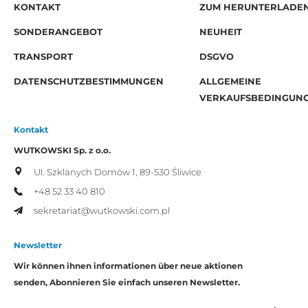
KONTAKT
ZUM HERUNTERLADE
SONDERANGEBOT
NEUHEIT
TRANSPORT
DSGVO
DATENSCHUTZBESTIMMUNGEN
ALLGEMEINE
VERKAUFSBEDINGUN
Kontakt
WUTKOWSKI Sp. z o.o.
Ul. Szklanych Domów 1,
89-530 Śliwice
+48 52 33 40 810
sekretariat@wutkowski.com.pl
Newsletter
Wir können ihnen informationen über neue aktionen
senden, Abonnieren Sie einfach unseren Newsletter.