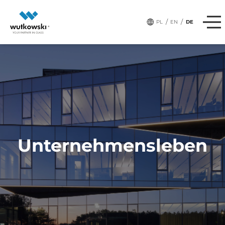
,
,
# tags:
TEAM
WOHLTÄTIGKEIT
SLIWICE
/
/
PL
EN
DE
Unternehmensleben