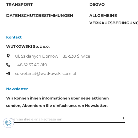
TRANSPORT
DSGVO
DATENSCHUTZBESTIMMUNGEN
ALLGEMEINE
VERKAUFSBEDINGUN
Kontakt
WUTKOWSKI Sp. z o.o.
Ul. Szklanych Domów 1,
89-530 Śliwice
+48 52 33 40 810
sekretariat@wutkowski.com.pl
Newsletter
Wir können ihnen informationen über neue aktionen
senden, Abonnieren Sie einfach unseren Newsletter.
Ich bin damit einverstanden, dass meine persönlichen daten von