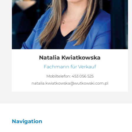
Natalia Kwiatkowska
Fachmann für Verkauf
Mobiltelefon:
453 056 525
natalia.kwiatkowska@wutkowski.com.pl
Navigation