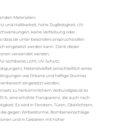
enden Materialien:
z und Haltbarkeit, hohe Zugfestigkeit, UV-
schwankungen, keine Verfärbung oder
so dass sie unter besonders anspruchsvollen
ich eingesetzt werden kann. Dank dieser
ktionen verwendet werden,
ür sichtbares Licht, UV-Schutz,
igungen), Materialvielfalt (einschließlich eines
dingungen wie Orkane und heftige Stürme).
nenbereich eingesetzt werden,
egensatz zu herkömmlichem Verbundglas ist es
 15 %, eine erhöhte Transparenz, die auch nach
gkeit. Es wird in Fenstern, Türen, Oberlichtern,
, die gegen Wirbelstürme, Bombeneinschläge
egionen und in Gebieten mit hoher