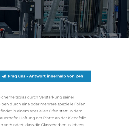
Frag uns - Antwort innerhalb von 24h
icherheitsglas durch Verstärkung seiner
iben durch eine oder mehrere spezielle Folien,
ndet in einem speziellen Ofen statt, in dem
erhafte Haftung der Platte an der Klebefolie
n verhindert, dass die Glasscherben in lebens-