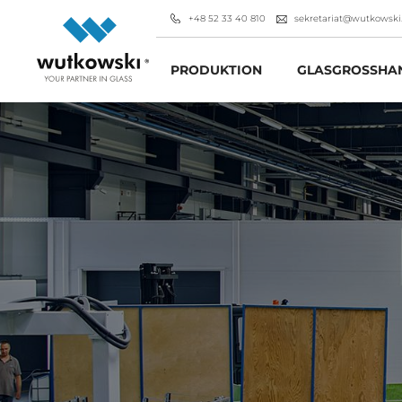
+48 52 33 40 810
sekretariat@wutkowski
PRODUKTION
GLASGROSSHAN