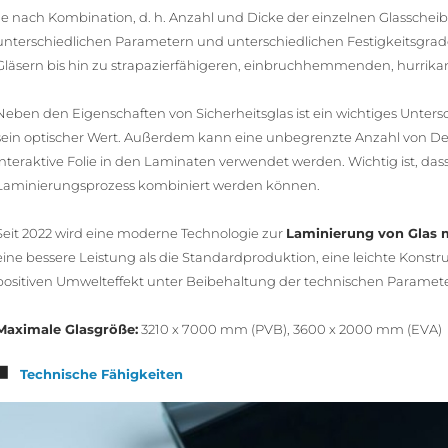
Je nach Kombination, d. h. Anzahl und Dicke der einzelnen Glasschei
unterschiedlichen Parametern und unterschiedlichen Festigkeitsgrad
Gläsern bis hin zu strapazierfähigeren, einbruchhemmenden, hurrikan-
Neben den Eigenschaften von Sicherheitsglas ist ein wichtiges Unte
sein optischer Wert. Außerdem kann eine unbegrenzte Anzahl von Des
interaktive Folie in den Laminaten verwendet werden. Wichtig ist, dass 
Laminierungsprozess kombiniert werden können.
Seit 2022 wird eine moderne Technologie zur
Laminierung von Glas 
eine bessere Leistung als die Standardproduktion, eine leichte Konst
positiven Umwelteffekt unter Beibehaltung der technischen Paramete
Maximale Glasgröße:
3210 x 7000 mm (PVB), 3600 x 2000 mm (EVA)
Technische Fähigkeiten