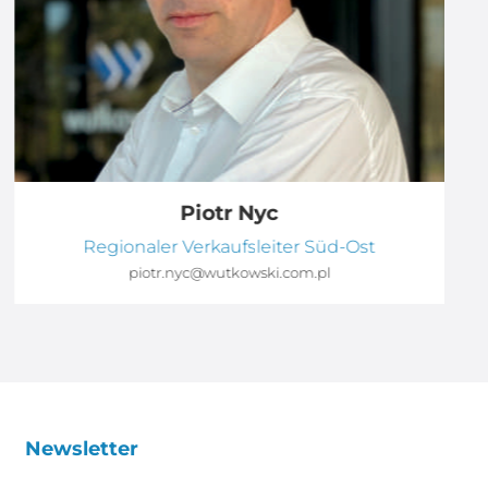
Piotr Nyc
Regionaler Verkaufsleiter Süd-Ost
piotr.nyc@wutkowski.com.pl
Newsletter