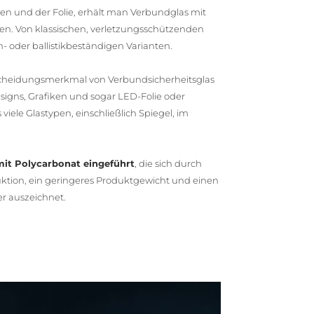
ben und der Folie, erhält man Verbundglas mit
en. Von klassischen, verletzungsschützenden
 oder ballistikbeständigen Varianten.
rscheidungsmerkmal von Verbundsicherheitsglas
igns, Grafiken und sogar LED-Folie oder
viele Glastypen, einschließlich Spiegel, im
mit Polycarbonat eingeführt
, die sich durch
ruktion, ein geringeres Produktgewicht und einen
r auszeichnet.