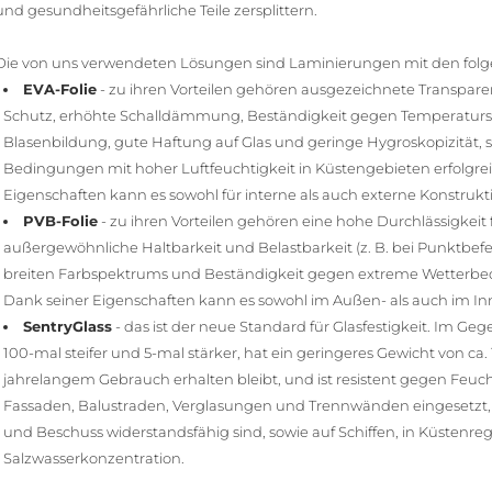
und gesundheitsgefährliche Teile zersplittern.
Die von uns verwendeten Lösungen sind Laminierungen mit den folg
EVA-Folie
- zu ihren Vorteilen gehören ausgezeichnete Transparen
Schutz, erhöhte Schalldämmung, Beständigkeit gegen Temperatur
Blasenbildung, gute Haftung auf Glas und geringe Hygroskopizität, 
Bedingungen mit hoher Luftfeuchtigkeit in Küstengebieten erfolgre
Eigenschaften kann es sowohl für interne als auch externe Konstru
PVB-Folie
- zu ihren Vorteilen gehören eine hohe Durchlässigkeit f
außergewöhnliche Haltbarkeit und Belastbarkeit (z. B. bei Punktbefest
breiten Farbspektrums und Beständigkeit gegen extreme Wetterbe
Dank seiner Eigenschaften kann es sowohl im Außen- als auch im In
SentryGlass
- das ist der neue Standard für Glasfestigkeit. Im G
100-mal steifer und 5-mal stärker, hat ein geringeres Gewicht von ca.
jahrelangem Gebrauch erhalten bleibt, und ist resistent gegen Feuchti
Fassaden, Balustraden, Verglasungen und Trennwänden eingesetzt
und Beschuss widerstandsfähig sind, sowie auf Schiffen, in Küstenr
Salzwasserkonzentration.