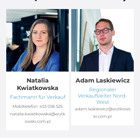
Natalia
Adam Laskiewicz
Kwiatkowska
Regionaler
Verkaufsleiter Nord-
Fachmann für Verkauf
West
Mobiltelefon:
453 056 525
adam.laskiewicz@wutkows
natalia.kwiatkowska@wutk
ki.com.pl
owski.com.pl