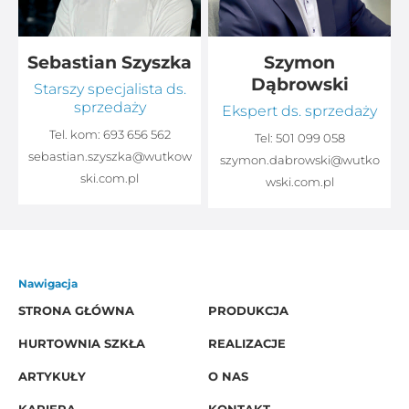
Sebastian Szyszka
Szymon
Dąbrowski
Starszy specjalista ds.
sprzedaży
Ekspert ds. sprzedaży
Tel. kom:
693 656 562
Tel:
501 099 058
sebastian.szyszka@wutkow
o
szymon.dabrowski@wutko
ski.com.pl
wski.com.pl
Nawigacja
STRONA GŁÓWNA
PRODUKCJA
HURTOWNIA SZKŁA
REALIZACJE
ARTYKUŁY
O NAS