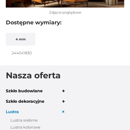
Zdjęcie poglądowe
Dostępne wymiary:
4 mm
2440x1830
Nasza oferta
+
Szkło budowlane
+
Szkło dekoracyjne
+
Lustra
Lustra srebrne
Lustra kolorowe