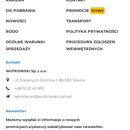
KARIERA
KONTAKT
DO POBRANIA
PROMOCJE
NOWE
NOWOŚCI
TRANSPORT
RODO
POLITYKA PRYWATNOŚCI
OGÓLNE WARUNKI
PROCEDURA ZGŁOSZEŃ
SPRZEDAŻY
WEWNĘTRZNYCH
Kontakt
WUTKOWSKI Sp. z o.o.
Ul. Szklanych Domów 1,
89-530 Śliwice
+48 52 33 40 810
sekretariat@wutkowski.com.pl
Newsletter
Możemy wysyłać ci informacje o nowych
promocjach,
wystarczy subskrybować nasz newsletter.